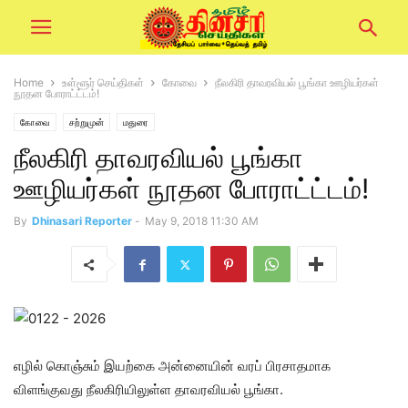
Home
உள்ளூர் செய்திகள்
கோவை
நீலகிரி தாவரவியல் பூங்கா ஊழியர்கள்
நூதன போராட்ட்டம்!
கோவை
சற்றுமுன்
மதுரை
நீலகிரி தாவரவியல் பூங்கா
ஊழியர்கள் நூதன போராட்ட்டம்!
By
Dhinasari Reporter
-
May 9, 2018 11:30 AM
எழில் கொஞ்சும் இயற்கை அன்னையின் வரப் பிரசாதமாக
விளங்குவது நீலகிரியிலுள்ள தாவரவியல் பூங்கா.