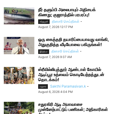
நீர் தளும்பி அலைபாயும் அதிசயக்
கிணறு; குஜராத்தில் பரபரப்பு!
தினசரி செய்திகள்
-
சற்றுமுன்
August 7, 2026 12:17 PM
ஒரு கைத்தறி தயாரிப்பையாவது வாங்கி,
அதுகுறித்த வீடியோவை பகிருங்கள்!
தினசரி செய்திகள்
-
இந்தியா
August 7, 2026 9:37 AM
ஸ்ரீவில்லிபுத்தூர் ஆண்டாள் கோயில்
ஆடிப்பூர உத்ஸவம் கொடியேற்றத்துடன்
தொடக்கம்!
Sakthi Paramasivan.k
-
மதுரை
August 6, 2026 4:04 PM
சதுரகிரி ஆடி அமாவாசை
முன்னேற்பாட்டுப் பணிகள்; அதிகாரிகள்