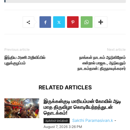
Previous article
Next article
இந்திய அணி அறிவிப்பில்
நாங்கள் நாடகம் ஆடுகிறோம்
புதுக்குழப்பம்
என்றால் பாஜக., ஆடுவதும்
நாடகம்தான்: திருநாவுக்கரசர்
RELATED ARTICLES
இருக்கன்குடி மாரியம்மன் கோவில் ஆடி
மாத திருவிழா கொடியேற்றத்துடன்
தொடக்கம்!
Sakthi Paramasivan.k
-
ஆன்மிகச் செய்திகள்
August 7, 2026 3:26 PM