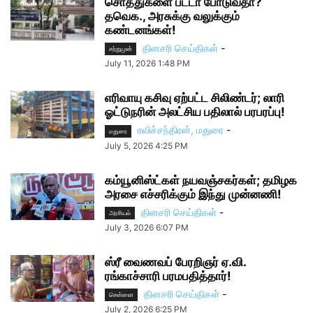
சொத்துகளை பட்டா போடுவதா?
தவெக., அரசுக்கு வலுக்கும்
கண்டனங்கள்!
தினசரி செய்திகள்
-
சற்றுமுன்
July 11, 2026 1:48 PM
எரிவாயு கசிவு ஏற்பட்ட சிலிண்டர்; லாரி
ஓட்டுநரின் அலட்சிய பதிலால் பரபரப்பு!
ரவிச்சந்திரன், மதுரை
-
மதுரை
July 5, 2026 4:25 PM
கம்யூனிஸ்ட்கள் நயவஞ்சகர்கள்; தமிழக
அரசை எச்சரிக்கும் இந்து முன்னணி!
தினசரி செய்திகள்
-
அரசியல்
July 3, 2026 6:07 PM
ஸ்ரீ வைணவப் பேரறிஞர் ஏ.வி.
ரங்காச்சாரி பரமபதித்தார்!
தினசரி செய்திகள்
-
சென்னை
July 2, 2026 6:25 PM