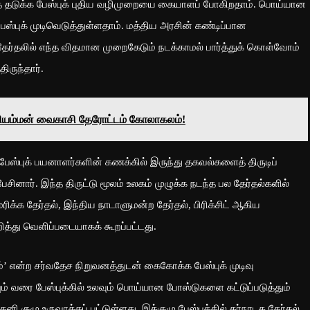
தடுக்க பேஸ்புக் புதிய வழிமுறையை கையாளப் போகிறதாம். பொய்யான
ேஸ்புக் முடிவெடுத்துள்ளதாம். மத்திய அரசின் கண்டிப்பான
தேர்தலில் எந்த விதமான முறைகேடும் நடக்காமல் பார்த்துக் கொள்வோம்
திருந்தார்.
யம்மன் வைகாசி தேரோட்டம் கோலாகலம்!
் பேஸ்புக் பயனாளர்களின் கணக்கில் இருந்து தகவல்களைத் திருடிப்
பேசினார். இந்த திருட்டு மூலம் உலகம் முழுக்க நடந்த பல தேர்தல்களில்
ிக்க தேர்தல், இந்திய நாடாளுமன்ற தேர்தல், பிரிக்சிட் ஆகிய
ுறித்து வெளிப்படையாகக் கூறப்பட்டது.
ம்’ என்ற சர்வதேச நிறுவனத்துடன் கைகோக்க பேஸ்புக் முடிவு
யும் வரை பேஸ்புக்கில் உலவும் பொய்யான போஸ்டுகளை கட்டுப்படுத்தும்
னி குழு உருவாக்கப் பட்டுள்ளது. இக்குழு பேஸ்புக்கில் கர்நாடக தேர்தல்