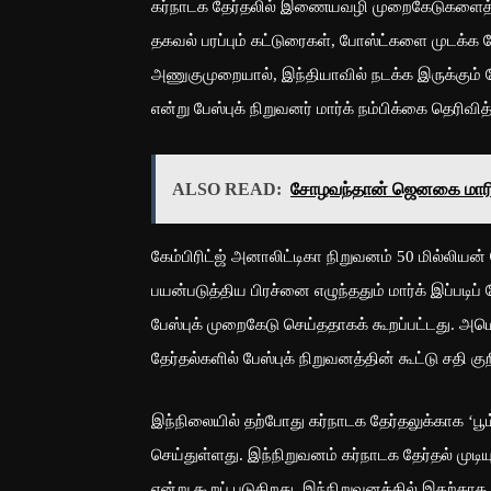
கர்நாடக தேர்தலில் இணையவழி முறைகேடுகளைத் 
தகவல் பரப்பும் கட்டுரைகள், போஸ்ட்களை முடக்க ப
அணுகுமுறையால், இந்தியாவில் நடக்க இருக்கும் 
என்று பேஸ்புக் நிறுவனர் மார்க் நம்பிக்கை தெரிவித்
ALSO READ:
சோழவந்தான் ஜெனகை மாரி
கேம்பிரிட்ஜ் அனாலிட்டிகா நிறுவனம் 50 மில்லியன
பயன்படுத்திய பிரச்னை எழுந்ததும் மார்க் இப்படிப் 
பேஸ்புக் முறைகேடு செய்ததாகக் கூறப்பட்டது. அமெர
தேர்தல்களில் பேஸ்புக் நிறுவனத்தின் கூட்டு சதி க
இந்நிலையில் தற்போது கர்நாடக தேர்தலுக்காக ‘பூ
செய்துள்ளது. இந்நிறுவனம் கர்நாடக தேர்தல் முடி
என்று கூறப் படுகிறது. இந்நிறுவனத்தில் இதற்காக த