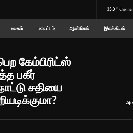
C
35.3
Chennai
உலகம்
மாவட்டம்
ஆன்மிகம்
இலக்கியம்
ெற கேம்பிரிட்ஸ்
த பகீர்
நாட்டு சதியை
றியடிக்குமா?
அடட