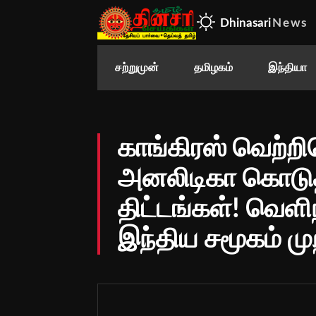
Dhinasari
News
சற்றுமுன்
தமிழகம்
இந்தியா
காங்கிரஸ் வெற்றிப
அனலிடிகா கொடுத்
திட்டங்கள்! வெளி
இந்திய சமூகம் மு