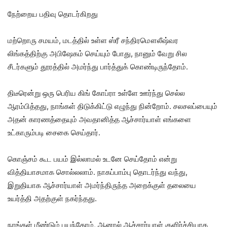
நேற்றைய பதிவு தொடர்கிறது
மற்றொரு சமயம், மடத்தில் உள்ள ஸ்ரீ சந்திரமௌலீஷ்வர
லிங்கத்திற்கு அபிஷேகம் செய்யும் போது, ​​நானும் வேறு சில
சீடர்களும் தூரத்தில் அமர்ந்து பார்த்துக் கொண்டிருந்தோம்.
திடீரென்று ஒரு பெரிய கிங் கோப்ரா உள்ளே ஊர்ந்து செல்ல
ஆரம்பித்தது, நாங்கள் திடுக்கிட்டு எழுந்து நின்றோம். சலசலப்பையும்
அதன் காரணத்தையும் அவதானித்த ஆச்சார்யாள் எங்களை
உட்காரும்படி சைகை செய்தார்.
கொஞ்சம் கூட பயம் இல்லாமல் உடனே செய்தோம் என்று
வித்தியாசமாக சொல்லலாம். நாகப்பாம்பு தொடர்ந்து வந்து,
இறுதியாக ஆச்சார்யாள் அமர்ந்திருந்த அறைக்குள் தலையை
உயர்த்தி அதற்குள் நகர்ந்தது.
நாங்கள் மீண்டும் பயந்தோம், ஆனால் ஆச்சார்யாள் குளிர்ச்சியாக