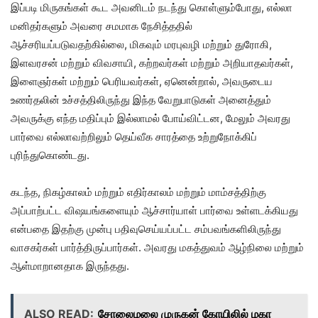
இப்படி மிருகங்கள் கூட அவனிடம் நடந்து கொள்ளும்போது, ​​எல்லா
மனிதர்களும் அவரை சமமாக நேசித்ததில்
ஆச்சரியப்படுவதற்கில்லை, மிகவும் மரபுவழி மற்றும் துரோகி,
இளவரசன் மற்றும் விவசாயி, கற்றவர்கள் மற்றும் அறியாதவர்கள்,
இளைஞர்கள் மற்றும் பெரியவர்கள், ஏனென்றால், அவருடைய
உணர்தலின் உச்சத்திலிருந்து இந்த வேறுபாடுகள் அனைத்தும்
அவருக்கு எந்த மதிப்பும் இல்லாமல் போய்விட்டன, மேலும் அவரது
பார்வை எல்லாவற்றிலும் தெய்வீக சாரத்தை உற்றுநோக்கிப்
புரிந்துகொண்டது.
கடந்த, நிகழ்காலம் மற்றும் எதிர்காலம் மற்றும் மாம்சத்திற்கு
அப்பாற்பட்ட விஷயங்களையும் ஆச்சார்யாள் பார்வை உள்ளடக்கியது
என்பதை இதற்கு முன்பு பதிவுசெய்யப்பட்ட சம்பவங்களிலிருந்து
வாசகர்கள் பார்த்திருப்பார்கள். அவரது மகத்துவம் ஆழ்நிலை மற்றும்
ஆள்மாறானதாக இருந்தது.
ALSO READ:
சோலைமலை முருகன் கோயிலில் மகா