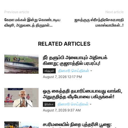
Previous article
Next article
கேரள மக்கள் இன்று கொண்டாடிய
ஜகத்குரு ஸ்ரீசந்திரசேகரபாரதி
விஷூ, அறுவடைத் திருநாள்…
மகாஸ்வாமிகள்..!
RELATED ARTICLES
நீர் தளும்பி அலைபாயும் அதிசயக்
கிணறு; குஜராத்தில் பரபரப்பு!
தினசரி செய்திகள்
-
சற்றுமுன்
August 7, 2026 12:17 PM
ஒரு கைத்தறி தயாரிப்பையாவது வாங்கி,
அதுகுறித்த வீடியோவை பகிருங்கள்!
தினசரி செய்திகள்
-
இந்தியா
August 7, 2026 9:37 AM
சபரிமலையில் நிறை புத்தரிசி பூஜை: