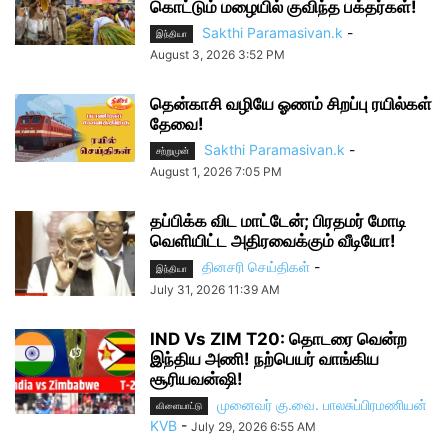
கொட்டும் மழையில் குவிந்த பக்தர்கள்!
Sakthi Paramasivan.k
-
இந்தியா
August 3, 2026 3:52 PM
தென்காசி வழியே ஓணம் சிறப்பு ரயில்கள்
தேவை!
Sakthi Paramasivan.k
-
சற்றுமுன்
August 1, 2026 7:05 PM
தப்பிக்க விட மாட்டேன்; பிரதமர் மோடி
வெளியிட்ட அதிரவைக்கும் வீடியோ!
தினசரி செய்திகள்
-
இந்தியா
July 31, 2026 11:39 AM
IND Vs ZIM T20: தொடரை வென்ற
இந்திய அணி! நற்பெயர் வாங்கிய
சூரியவன்ஷி!
முனைவர் கு.வை. பாலசுப்பிரமணியன்
விளையாட்டு
KVB
-
July 29, 2026 6:55 AM