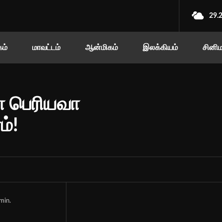
29.
ம்
மாவட்டம்
ஆன்மிகம்
இலக்கியம்
சினி
கா பெரியவா
்!
min.