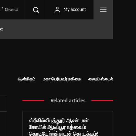
C
2
My account
Chennai
மா
ஆன்மிகம்
மகா பெரியவர் மகிமை
லைஃப் ஸ்டைல்
Related articles
ஸ்ரீவில்லிபுத்தூர் ஆண்டாள்
கோயில் ஆடிப்பூர உத்ஸவம்
கொடியேற்றத்துடன் தொடக்கம்!