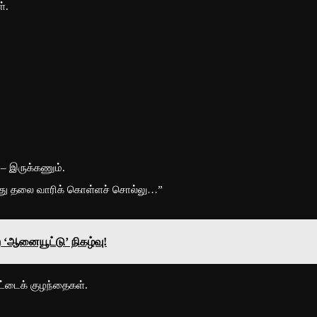
்.
 – இருக்கணும்.
்து தலை வாரிக் கொள்ளச் சொல்லு…”
‘ஆனையூட்டு’ நிகழ்வு!
்டைக் குழந்தைகள்.