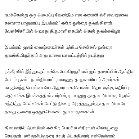
நமக்கென்று ஒரு அமைப்பு வேண்டும் என எண்ணி ஸ்ரீ வைஷ்ணவ
கலாசார பாதுகாப்பு இயக்கம்” என்ற ஒன்றை துவங்கினார்,
வேளச்சேரியில் அவரது திருமாளிகையில் அதன் துவக்கவிழா.
இயக்கம் மூலம் வைஷ்ணவர்கள் பற்றிய சென்சஸ் ஒன்றை
துவங்கியிருந்தார் அது நாகை மாவட்டத்தில் நடந்தது
நக்கீரனில் இந்துமதம் எங்கே போகிறது? என்னும் தலைப்பில் ஆஸ்திக
வேடம் பூண்ட நாஸ்திகராம் ராமானுஜ தாதாசாரியார் அவர்கள்
எழுதிவந்த பொய்யையே ஆதாரமாக கொண்ட தொடருக்கு எதிர்ப்பு
தெரிவிக்க இயக்கத்தின் சார்பில், ராமானுஜ தாதாசாரியாரை நேரில்
சந்தித்து கேள்விகள் கேட்டு திணற அடித்தததும்,தாதாசாரியாரே
தனது தவறை ஒத்துக்கொண்டதும் சாதனைகள்
தினமலரில் ஆன்மீகம் என்கிற பெயரில் ஸ்ரீ ராமர் லிங்கபூஜை
செய்தார், ஸ்ரீ நரசிம்ஹரை சரபர் அடக்கினார் என்றெல்லாம்