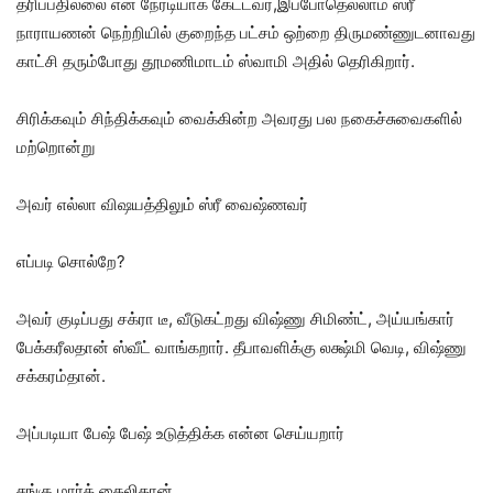
தரிப்பதில்லை என நேரடியாக கேட்டவர்,இப்போதெல்லாம் ஸ்ரீ
நாராயணன் நெற்றியில் குறைந்த பட்சம் ஒற்றை திருமண்ணுடனாவது
காட்சி தரும்போது தூமணிமாடம் ஸ்வாமி அதில் தெரிகிறார்.
சிரிக்கவும் சிந்திக்கவும் வைக்கின்ற அவரது பல நகைச்சுவைகளில்
மற்றொன்று
அவர் எல்லா விஷயத்திலும் ஸ்ரீ வைஷ்ணவர்
எப்படி சொல்றே?
அவர் குடிப்பது சக்ரா டீ, வீடுகட்றது விஷ்ணு சிமிண்ட், அய்யங்கார்
பேக்கரீலதான் ஸ்வீட் வாங்கறார். தீபாவளிக்கு லக்ஷ்மி வெடி, விஷ்ணு
சக்கரம்தான்.
அப்படியா பேஷ் பேஷ் உடுத்திக்க என்ன செய்யறார்
சங்கு மார்க் கைலிதான்