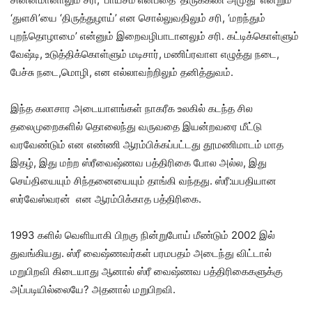
‘துளசி’யை ‘திருத்துழாய்’ என சொல்லுவதிலும் சரி, ‘மறந்தும்
புறந்தொழாமை’ என்னும் இறைவழிபாடானலும் சரி. கட்டிக்கொள்ளும்
வேஷ்டி, உடுத்திக்கொள்ளும் மடிசார், மணிப்ரவாள எழுத்து நடை,
பேச்சு நடை,மொழி, என எல்லாவற்றிலும் தனித்துவம்.
இந்த கலாசார அடையாளங்கள் நாகரீக உலகில் கடந்த சில
தலைமுறைகளில் தொலைந்து வருவதை இயன்றவரை மீட்டு
வரவேண்டும் என எண்ணி ஆரம்பிக்கப்பட்டது தூமணிமாடம் மாத
இதழ், இது மற்ற ஸ்ரீவைஷ்ணவ பத்திரிகை போல அல்ல, இது
செய்தியையும் சிந்தனையையும் தாங்கி வந்தது. ஸ்ரீ:யபதியான
ஸர்வேஸ்வரன் என ஆரம்பிக்காத பத்திரிகை.
1993 களில் வெளியாகி பிறகு நின்றுபோய் மீண்டும் 2002 இல்
துவங்கியது. ஸ்ரீ வைஷ்ணவர்கள் பரமபதம் அடைந்து விட்டால்
மறுபிறவி கிடையாது ஆனால் ஸ்ரீ வைஷ்ணவ பத்திரிகைகளுக்கு
அப்படியில்லையே? அதனால் மறுபிறவி.