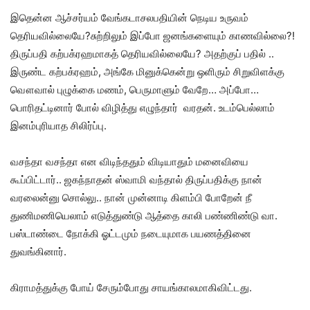
இதென்ன ஆச்சர்யம் வேங்கடாசலபதியின் நெடிய உருவம்
தெரியவில்லையே?சுற்றிலும் இப்போ ஜனங்களையும் காணவில்லை?!
திருப்பதி கற்பக்ரஹமாகத் தெரியவில்லையே? அதற்குப் பதில் ..
இருண்ட கற்பக்ரஹம், அங்கே மினுக்கென்று ஒளிரும் சிறுவிளக்கு
வௌவால் புழுக்கை மணம், பெருமாளும் வேறே… அப்போ…
பொரிதட்டினார் போல் விழித்து எழுந்தார் வரதன். உடம்பெல்லாம்
இனம்புரியாத சிலிர்ப்பு.
வசந்தா வசந்தா என விடிந்ததும் விடியாதும் மனைவியை
கூப்பிட்டார்.. ஜகந்நாதன் ஸ்வாமி வந்தால் திருப்பதிக்கு நான்
வரலைன்னு சொல்லு.. நான் முன்னாடி கிளம்பி போறேன் நீ
துணிமணியெலாம் எடுத்துண்டு ஆத்தை காலி பண்ணிண்டு வா.
பஸ்டாண்டை நோக்கி ஓட்டமும் நடையுமாக பயணத்தினை
துவங்கினார்.
கிராமத்துக்கு போய் சேரும்போது சாயங்காலமாகிவிட்டது.