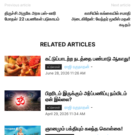
Previous article
Next article
திருச்சி அருகே அரசு பஸ்-லாரி
காசியில் கங்கையில் சமாதி
மோதல்: 22 பயணிகள் படுகாயம்
அடைகிறேன்: வேந்தர் மூவீஸ் மதன்
கடிதம்
RELATED ARTICLES
கட்டுப்பாடற்ற நடத்தை பண்பாடு ஆகாது!
ராஜி ரகுநாதன்
-
கட்டுரைகள்
June 28, 2026 11:26 AM
பிறரிடம் இருக்கும் அர்ப்பணிப்பு நம்மிடம்
ஏன் இல்லை?
ராஜி ரகுநாதன்
-
கட்டுரைகள்
April 29, 2026 11:34 AM
ஞானமும் பக்தியும் கலந்த கொள்கை!