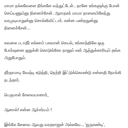
மாமா நல்லவேளை நீங்களே வந்துட்டேள்.. நானே உங்களுக்கு போன்
செய்யணும்னு நினைச்சேன். ஆராதகர் மாமா நாளையிலேந்து
வரமுடியாதுன்னு சொல்லிவிட்டார். என்ன பண்றதுன்னு
நினைச்சேன்…
கவலை படாதீர் எல்லாம் பகவான் செயல், உங்காத்திலே ஒரு
போர்ஷனை ஒதுக்கி கொடுங்கோ நானும் என் ஆத்துக்காரியும் தங்க
அதுபோதும்.
தீர்தாமாடி வேஷ்டி உடுத்தி, நெற்றி இட்டுக்கொண்டு சன்னதி நோக்கி
நடந்தார்.
பெருமாள் சேவையானார்,
ஆனால்! என்ன ஆச்சர்யம் !
இங்கே ஸேவை ஆவது வரதராஜன் அல்லவே… ‘ஜருகண்டி’,