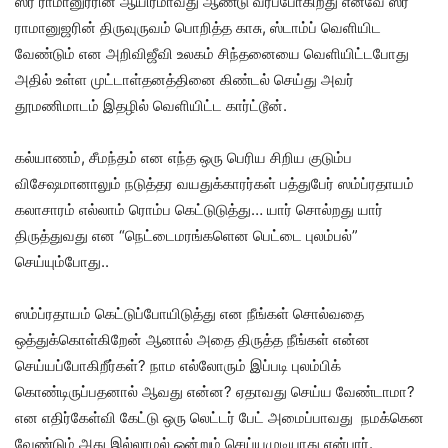
ஸ்ரீ ராமானுரரின் ஆயிரமாவது ஆண்டு வரப்போகிறது எனவே ஸ்ரீ
ராமானுஜரின் திருவுருவம் பொறித்த காசு, ஸ்டாம்ப் வெளியிட
வேண்டும் என அறிவிஜீவி உலகம் சிந்தனையை வெளியிட்டபோது
அதில் உள்ள முட்டாள்தனத்தினை கிண்டல் செய்து அவர்
தூமணிமாடம் இதழில் வெளியிட்ட கார்ட்டூன்.
கல்யாணம், சீமந்தம் என எந்த ஒரு பெரிய சிறிய குடும்ப
விசேஷமானாலும் நடுத்தர வயதுக்காரர்கள் பத்துபேர் ஸம்ப்ரதாயம்
கலாசாரம் எல்லாம் ரொம்ப கெட்டுடுத்து… யார் சொல்றது யார்
திருத்துவது என “நெட்டைமரங்களென பெட்டை புலம்பல்”
செய்யும்போது..
ஸம்ப்ரதாயம் கெட்டுப்போயிடுத்து என நீங்கள் சொல்வதை
ஒத்துக்கொள்கிறேன் ஆனால் அதை திருத்த நீங்கள் என்ன
செய்யப்போகிறீர்கள்? நாம எல்லோரும் இப்படி புலம்பிக்
கொண்டிருப்பதனால் ஆவது என்ன? ஏதாவது செய்ய வேண்டாமா?
என எதிர்கேள்வி கேட்டு ஒரு லெட்டர் பேட் அமைப்பாவது நமக்கென
வேண்டும் அது இல்லாமல் ஒன்றும் செய்யமுடியாது என்பார்.