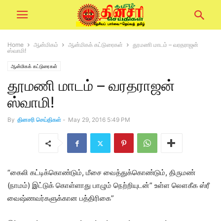
Home
ஆன்மிகம்
ஆன்மிகக் கட்டுரைகள்
தூமணி மாடம் – வரதராஜன்
ஸ்வாமி!
ஆன்மிகக் கட்டுரைகள்
தூமணி மாடம் – வரதராஜன்
ஸ்வாமி!
By
தினசரி செய்திகள்
-
May 29, 2016 5:49 PM
“கைலி கட்டிக்கொண்டும், மீசை வைத்துக்கொண்டும், திருமண்
(நாமம்) இட்டுக் கொள்ளாது பாழும் நெற்றியுடன்” உள்ள லௌகீக ஸ்ரீ
வைஷ்ணவர்களுக்கான பத்திரிகை”