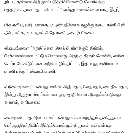
இப்படி தன்னை அறிமுகப்படுத்திக்கொண்டு வெளிவந்த
பத்திரிகைதான் “தூமணிமாடம்” என்னும் வைஷ்ணவ மாத இதழ்.
மிக எளிய, யார் மனதையும் புண்படுத்தாத எழுத்து நடை, கல்கியின்
தீவிர ரசிகர் என்பதால் அதேபாணி நகை(ச்)”சுவை”.
விஷயங்களை “நறுக்”கென சொல்லி விளக்கும் தீவிரம்,
பிரச்சனைகளை மட்டும் சொல்லாது அதற்கு தீர்வும் சொல்லி, என்ன
செய்யவேண்டும் என வழிகாட்டும் திட்டம், இதில் தூமணிமாடம்
பாணி புத்தூர் ஸ்வாமி பாணி.
ஸ்ரீவைஷ்ணவம் என்பது உலகின் ஆதிமதம், வேதமதம், வைதீக மதம்,
இன்று அது ஐயங்கார்கள் என ஒரு ஜாதி போல அழைக்கப்படுவது
அவலம், அறியாமை.
வைஷ்ணவ மத அடையாளம் என்பது எல்லாவற்றிலும் தனித்துவம்
பெற்றது,நெற்றியில் இட்டுக்கொள்ளும் திருமண் என்னும் மத
சின்னமானாலும் சரி, ‘பாயசம்’என்பதை ‘திருக்கண் அமுது’ என்றும்