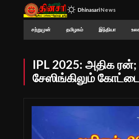
Dhinasari
News
சற்றுமுன்
தமிழகம்
இந்தியா
உலக
IPL 2025: அதிக ரன்; ஃ
சேஸிங்கிலும் கோட்ட