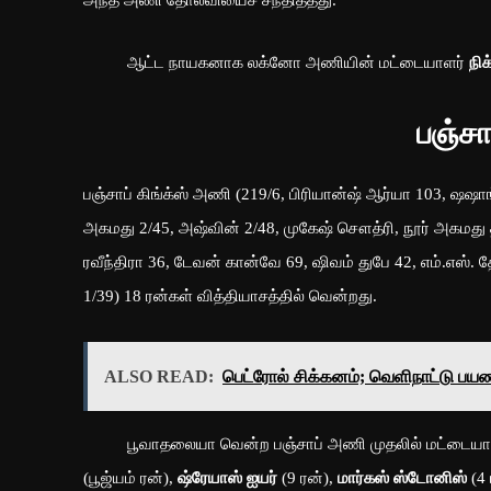
ஆட்ட நாயகனாக லக்னோ அணியின் மட்டையாளர்
நி
பஞ்ச
பஞ்சாப் கிங்க்ஸ் அணி (219/6, பிரியான்ஷ் ஆர்யா 103, ஷஷா
அகமது 2/45, அஷ்வின் 2/48, முகேஷ் சௌத்ரி, நூர் அகமது த
ரவீந்திரா 36, டேவன் கான்வே 69, ஷிவம் துபே 42, எம்.எஸ். 
1/39) 18 ரன்கள் வித்தியாசத்தில் வென்றது.
ALSO READ:
பெட்ரோல் சிக்கனம்; வெளிநாட்டு பயண
பூவாதலையா வென்ற பஞ்சாப் அணி முதலில் மட்டையாட முடி
(பூஜ்யம் ரன்),
ஷ்ரேயாஸ் ஐயர்
(9 ரன்),
மார்கஸ் ஸ்டோனிஸ்
(4 