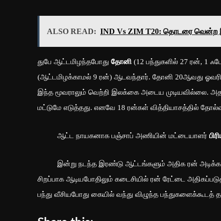
ALSO READ:
IND Vs ZIM T20: தொடரை வென்ற இந
துபே ஆட்டமிழந்தபோது
தோனி
(12 பந்துகளில் 27 ரன், 1 ஃ
(ஆட்டமிழக்காமல் 9 ரன்) ஆடவந்தார். தோனி 20ஆவது ஓவரில்
இந்த மூவராலும் வெற்றி இலக்கை அடைய முடியவில்லை. அதனா
மட்டுமே எடுத்தது. எனவே 18 ரன்கள் வித்தியாசத்தில் தோல
ஆட்ட நாயகனாக பஞ்சாப் அணியின் மட்டையாளர்
பிர
இன்று நடந்த இரண்டு ஆட்டங்களும் அதிக ரன் அடிக்கப
சிறப்பாக ஆடியபோதிலும் கடைசியில் ரன் ரேட்டை அதிகப்ப
பந்து வீசியபோது கையில் வந்து விழுந்த பந்துகளைக்கூடத் தவற