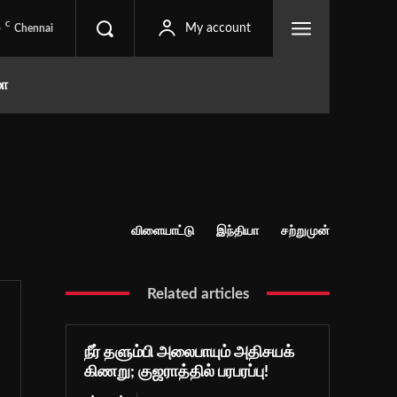
C
5
My account
Chennai
மா
விளையாட்டு
இந்தியா
சற்றுமுன்
Related articles
நீர் தளும்பி அலைபாயும் அதிசயக்
கிணறு; குஜராத்தில் பரபரப்பு!