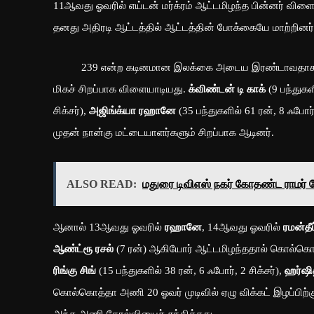
11ஆவது ஓவரில் எய்டன் மர்க்ரம் ஆட்டமிழந்த பின்னர் வி
தனது அதிரடி ஆட்டத்தில் ஆட்டத்தின் போக்கையே மாற்றினர். 
239 என்ற கடினமான இலக்கை அடைய இரண்டாவதாகக் களம
மிகச் சிறப்பாக விளையாடியது.
க்விண்டன் டி காக்
(9 பந்துகளி
சிக்சர்),
அஜிங்க்யா ரஹானே
(35 பந்துகளில் 61 ரன், 8 ஃபோர்,
முதன் நான்கு மட்டையாளர்களும் சிறப்பாக ஆடினர்.
ALSO READ:
மதுரை டிவிஎஸ் நகர் கோதண்ட ராமர் 
ஆனால் 13ஆவது ஓவரில்
ரஹானே
, 14ஆவது ஓவரில்
ரமன்தீப
ஆண்ட்ரூ ரசல்
(7 ரன்) ஆகியோர் ஆட்டமிழந்ததால் கொல்கொத்
ரிங்கு சிங்
(15 பந்துகளில் 38 ரன், 6 ஃபோர், 2 சிக்சர்),
ஹர்ஷி
கொல்கொத்தா அணி 20 ஓவர் முடிவில் ஏழு விக்கட் இழப்பிற்கு
அந்த அணி தோல்வியைச் சந்தித்தது.