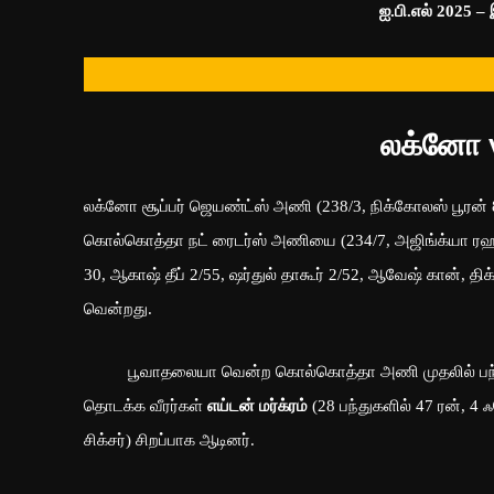
ஐ.பி.எல் 2025 –
லக்னோ 
லக்னோ சூப்பர் ஜெயண்ட்ஸ் அணி (238/3, நிக்கோலஸ் பூரன் 87, 
கொல்கொத்தா நட் ரைடர்ஸ் அணியை (234/7, அஜிங்க்யா ரஹானே
30, ஆகாஷ் தீப் 2/55, ஷர்துல் தாகூர் 2/52, ஆவேஷ் கான், தி
வென்றது.
பூவாதலையா வென்ற கொல்கொத்தா அணி முதலில் பந்துவீ
தொடக்க வீரர்கள்
எய்டன் மர்க்ரம்
(28 பந்துகளில் 47 ரன், 4 ஃப
சிக்சர்) சிறப்பாக ஆடினர்.