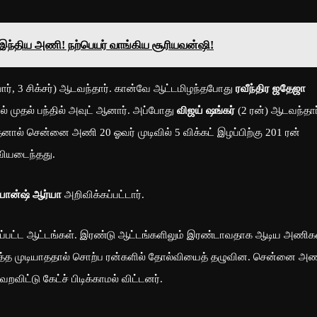
்திய அணி! நற்பெயர் வாங்கிய சூரியவன்ஷி!
போர், 3 சிக்சர்) ஆடவந்தார். கான்வே ஆட்டமிழந்தபோது
ரவீந்திர ஜதேஜா
 முதல் பந்தில் அவுட் ஆனார். அப்போது
விஜய் ஷங்கர்
(2 ரன்) ஆடவந்தார
ல் சென்னை அணி 20 ஓவர் முடிவில் 5 விக்கட் இழப்பிற்கு 201 ரன்
்வியடைந்தது.
ியான்ஷ் ஆர்யா
அறிவிக்கப்பட்டார்.
்பட்ட ஆட்டங்கள். இரண்டு ஆட்டங்களிலும் இரண்டாவதாக ஆடிய அணிக
டுத்த முடியாததால் சொற்ப ரன்களில் தோல்வியைத் தழுவின. சென்னை அ
விட்டு கேட்ச் பிடிக்காமல் விட்டனர்.