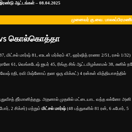
 இரண்டு ஆட்டங்கள்
– 08.04.2025
முனைவர் கு.வை. பாலசுப்பிரமண
vs கொல்கொத்தா
மிட்சல் மார்ஷ் 81, எஉடன் மர்க்ரம் 47, ஹர்ஷித் ராணா 2/51, ரசல் 1/32)
 61, வெங்கடேஷ் ஐயர் 45, ரிங்கு சிங் ஆட்டமிழக்காமல் 38, சுனில் ந
க்வேஷ் ரதி, ரவி பிஷ்னோய் தலா ஒரு விக்கட்) 4 ரன்கள் வித்தியாசத்தில்
சத் தீர்மானித்தது. அதனால் முதலில் மட்டையாட வந்த லக்னோ அனி
ோர், 2 சிக்சர்) மற்றும்
மிட்சல் மார்ஷ்
(48 பந்துகளில் 81 ரன், 6 ஃபோர், 5