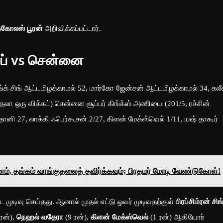
க்கோலஸ் பூரன்
அறிவிக்கப்பட்டார்.
ாப் vs சென்னை
ங்க் சிங் ஆட்டமிழக்காமல் 52, மார்கோ ஜேன்சன் ஆட்டமிழக்காமல் 34, கலீ
லா ஒரு விக்கட்) சென்னை சூப்பர் கிங்க்ஸ் அணியை (201/5, ரச்சின்
தோனி 27, லாக்கி ஃபெர்கூசன் 2/27, கிளன் மேக்ஸ்வெல் 1/11, யஷ் தாகூர்
ம், தங்கம் வாங்குதலைத் தவிர்க்கவும்; பிரதமர் மோடி வேண்டுகோள்!
வு செய்தது. ஆனால் முதல் எட்டு ஓவர் முடிவதற்குள்
பிரப்சிம்ரன் சிங
ரன்),
நெஹல் வதேரா
(9 ரன்),
கிளன் மேக்ஸ்வெல்
(1 ரன்) ஆகியோர்