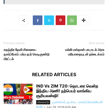
Previous article
Next article
சுதந்திர தேவி சிலையை
மல்லி மஸ்தான் பாபு உடல் அரசு
தகர்ப்போம்: மர்ம நபர் வெடிகுண்டு
மரியாதையுடன் நல்லடக்கம்
மிரட்டல்
RELATED ARTICLES
IND Vs ZIM T20: தொடரை வென்ற
இந்திய அணி! நற்பெயர் வாங்கிய
சூரியவன்ஷி!
முனைவர் கு.வை. பாலசுப்பிரமணியன்
விளையாட்டு
KVB
-
July 29, 2026 6:55 AM