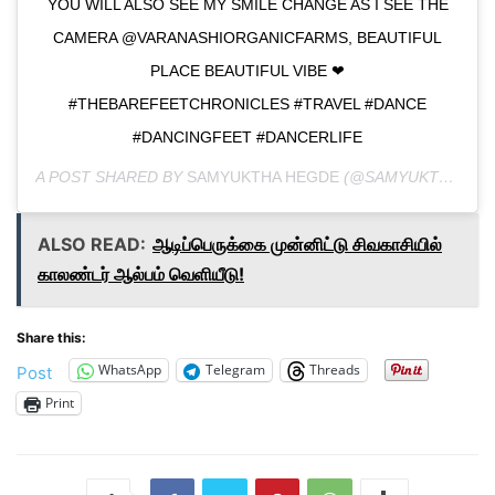
YOU WILL ALSO SEE MY SMILE CHANGE AS I SEE THE
CAMERA @VARANASHIORGANICFARMS, BEAUTIFUL
PLACE BEAUTIFUL VIBE ❤
#THEBAREFEETCHRONICLES #TRAVEL #DANCE
#DANCINGFEET #DANCERLIFE
A POST SHARED BY
SAMYUKTHA HEGDE
(@SAMYUKTHA_HEGDE) ON
ALSO READ:
ஆடிப்பெருக்கை முன்னிட்டு சிவகாசியில்
காலண்டர் ஆல்பம் வெளியீடு!
Share this:
WhatsApp
Telegram
Threads
Post
Print