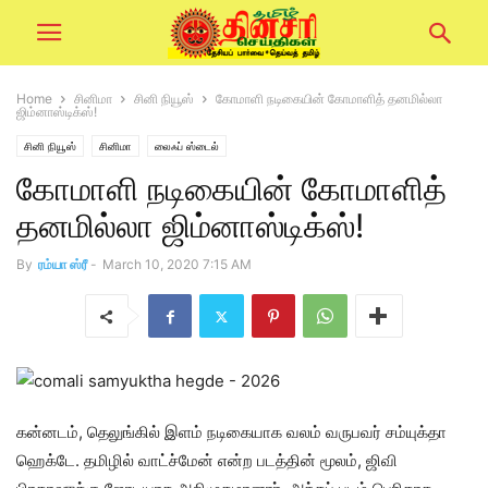
Home
சினிமா
சினி நியூஸ்
கோமாளி நடிகையின் கோமாளித் தனமில்லா
ஜிம்னாஸ்டிக்ஸ்!
சினி நியூஸ்
சினிமா
லைஃப் ஸ்டைல்
கோமாளி நடிகையின் கோமாளித்
தனமில்லா ஜிம்னாஸ்டிக்ஸ்!
By
ரம்யா ஸ்ரீ
-
March 10, 2020 7:15 AM
கன்னடம், தெலுங்கில் இளம் நடிகையாக வலம் வருபவர் சம்யுக்தா
ஹெக்டே. தமிழில் வாட்ச்மேன் என்ற படத்தின் மூலம், ஜிவி