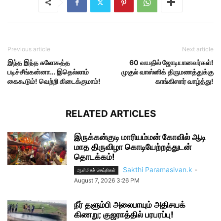
Previous article
Next article
இந்த இந்த சுலோகத்த
60 வயதில் ஜோடியானவர்கள்!
படிச்சீங்கன்னா… இதெல்லாம்
முகுல் வாஸ்னிக் திருமணத்துக்கு
கைகூடும்! வெற்றி கிடைக்குமாம்!
காங்கிஸார் வாழ்த்து!
RELATED ARTICLES
இருக்கன்குடி மாரியம்மன் கோவில் ஆடி
மாத திருவிழா கொடியேற்றத்துடன்
தொடக்கம்!
Sakthi Paramasivan.k
-
ஆன்மிகச் செய்திகள்
August 7, 2026 3:26 PM
நீர் தளும்பி அலைபாயும் அதிசயக்
கிணறு; குஜராத்தில் பரபரப்பு!