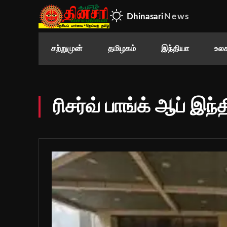
Dhinasari
News
சற்றுமுன்
தமிழகம்
இந்தியா
உலக
ரிசர்வ் பாங்க் ஆப் இந