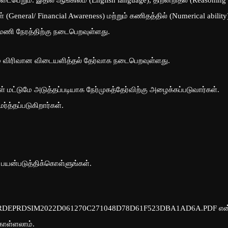
டைபெறும். இதில் ஆங்கிலம் (English language), திறனறிதல் (Reasoning
General/ Financial Awareness) மற்றும் கணிதத்தில் (Numerical ability
2 மணி நேரத்திற்கு நடைபெறவுள்ளது.
ம் விரிவான விடையளித்தல் தேர்வாக நடைபெறவுள்ளது.
 மட்டுமே அடுத்தப்படியாக நேர்முகத்தேர்விற்கு அழைக்கப்படுவார்கள்.
்த்தப்படுகிறார்கள்.
பயன்படுத்திக்கொள்ளுங்கள்.
VTGRBDRDEPRDSIM2022D061270C271048D78D61F523DBA1AD6A.PDF என
ொள்ளலாம்.