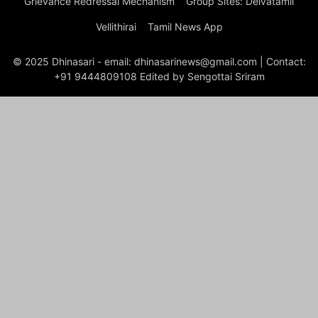
Grievance Redressal Mechanism
Group Sites: Deivatamil
Vellithirai
Tamil News App
© 2025 Dhinasari - email: dhinasarinews@gmail.com | Contact:
+91 9444809108 Edited by Sengottai Sriram