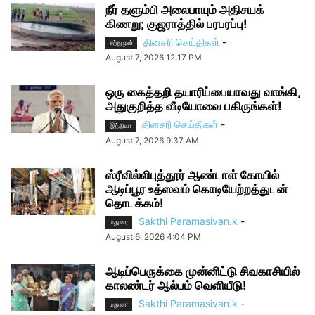
நீர் தளும்பி அலைபாயும் அதிசயக்
கிணறு; குஜராத்தில் பரபரப்பு!
தினசரி செய்திகள்
-
சற்றுமுன்
August 7, 2026 12:17 PM
ஒரு கைத்தறி தயாரிப்பையாவது வாங்கி,
அதுகுறித்த வீடியோவை பகிருங்கள்!
தினசரி செய்திகள்
-
இந்தியா
August 7, 2026 9:37 AM
ஸ்ரீவில்லிபுத்தூர் ஆண்டாள் கோயில்
ஆடிப்பூர உத்ஸவம் கொடியேற்றத்துடன்
தொடக்கம்!
Sakthi Paramasivan.k
-
மதுரை
August 6, 2026 4:04 PM
ஆடிப்பெருக்கை முன்னிட்டு சிவகாசியில்
காலண்டர் ஆல்பம் வெளியீடு!
Sakthi Paramasivan.k
-
மதுரை