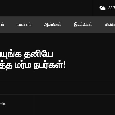
33.
ம்
மாவட்டம்
ஆன்மிகம்
இலக்கியம்
சினி
்யுங்க தனியே
்த மர்ம நபர்கள்!
min.