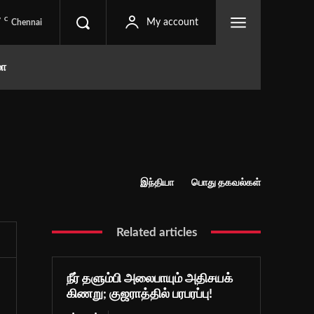
C
7
My account
Chennai
மா
இந்தியா
பொது தகவல்கள்
Related articles
நீர் தளும்பி அலைபாயும் அதிசயக்
கிணறு; குஜராத்தில் பரபரப்பு!