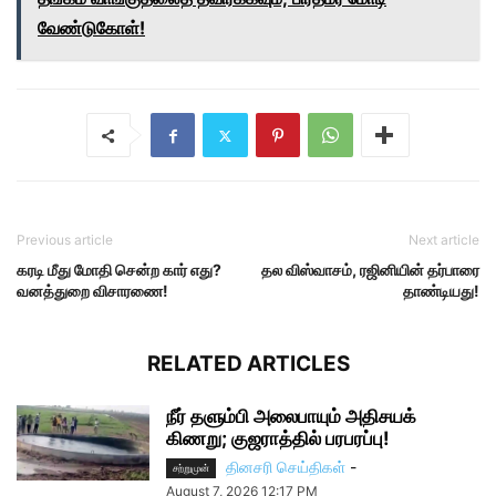
வேண்டுகோள்!
Previous article
Next article
கரடி மீது மோதி சென்ற கார் எது?
தல விஸ்வாசம், ரஜினியின் தர்பாரை
வனத்துறை விசாரணை!
தாண்டியது!
RELATED ARTICLES
நீர் தளும்பி அலைபாயும் அதிசயக்
கிணறு; குஜராத்தில் பரபரப்பு!
தினசரி செய்திகள்
-
சற்றுமுன்
August 7, 2026 12:17 PM