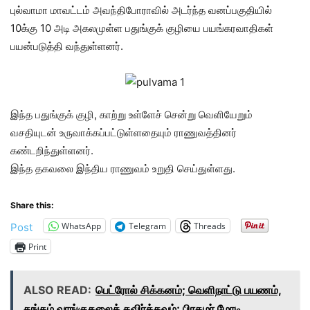
புல்வாமா மாவட்டம் அவந்திபோராவில் அடர்ந்த வனப்பகுதியில்
10க்கு 10 அடி அகலமுள்ள பதுங்குக் குழியை பயங்கரவாதிகள்
பயன்படுத்தி வந்துள்ளனர்.
இந்த பதுங்குக் குழி, காற்று உள்ளேச் சென்று வெளியேறும்
வசதியுடன் உருவாக்கப்பட்டுள்ளதையும் ராணுவத்தினர்
கண்டறிந்துள்ளனர்.
இந்த தகவலை இந்திய ராணுவம் உறுதி செய்துள்ளது.
Share this:
WhatsApp
Telegram
Threads
Post
Print
ALSO READ:
பெட்ரோல் சிக்கனம்; வெளிநாட்டு பயணம்,
தங்கம் வாங்குதலைத் தவிர்க்கவும்; பிரதமர் மோடி