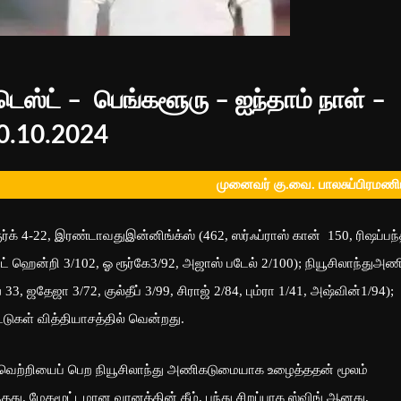
 டெஸ்ட் – பெங்களூரு – ஐந்தாம் நாள் –
0.10.2024
முனைவர் கு.வை. பாலசுப்பிரமண
்க் 4-22, இரண்டாவதுஇன்னிங்க்ஸ் (462, ஸர்ஃப்ராஸ் கான் 150, ரிஷப்பந்
ட் ஹென்றி 3/102, ஓ ரூர்கே3/92, அஜாஸ் படேல் 2/100); நியூசிலாந்துஅண
33, ஜதேஜா 3/72, குல்தீப் 3/99, சிராஜ் 2/84, பும்ரா 1/41, அஷ்வின்1/94);
டுகள் வித்தியாசத்தில் வென்றது.
வெற்றியைப் பெற நியூசிலாந்து அணிகடுமையாக உழைத்ததன் மூலம்
ு. மேகமூட்டமான வானத்தின் கீழ், பந்து சிறப்பாக ஸ்விங் ஆனது.