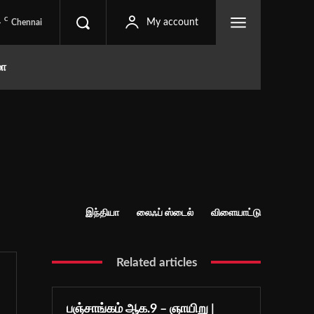
C
4
My account
Chennai
மா
இந்தியா
லைஃப் ஸ்டைல்
விளையாட்டு
Related articles
பஞ்சாங்கம் ஆக.9 – ஞாயிறு |