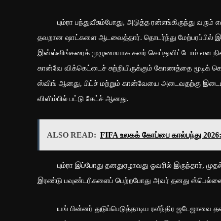
பும்ரா பந்துவீசும்போது, ​​​​அடுத்த ரன்எங்கிருந்து வரும்
தவறான ஷாட்களை ஆடவைத்தார். தொடர்ந்து மேற்பரப்பில் இர
இன்ஸ்விங்கரைக் முழுமையாக கவர் செய்துவிட்டோம் என நின
கான்வே விக்கெட்டைச் சுற்றியிருக்கும் கோணத்தை மூடிக் க
ஸ்விங் ஆனது, பிட்ச் மற்றும் கான்வேயை அடைவதற்கு இடை
விளிம்பில் பட்டு கேட்ச் ஆனது.
ALSO READ:
FIFA உலகக் கோப்பை கால்பந்து 2026: 
பும்ரா இப்போது தனதுஏழாவது ஓவரில் இருந்தார், முதல் இன்
இரண்டு பவுண்டரிகளைப் பெற்றபோது அவர் தனது ஸ்பெல்லை ம
யங் பின்னர் துடுப்பெடுத்தாடிய ரவீந்திர ஜடேஜாவை தனது