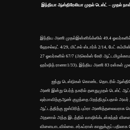
இந்தியா ஆஸ்திரேலியா முதல் டெஸ்ட் – முதல் நாள்
இந்திய அணி முதல்இன்னிங்க்ஸில் 49.4 ஓவர்களில் 150
ஹேசல்வுட் 4/29, மிட்சல் ஸ்டார்க் 2/14, பேட் கம்ம
27 ஓவர்களில் 67/7 (அலெக்ஸ் கேரி ஆட்டமிழக்காமல்
ஹர்ஷித் ராணா1/33). இந்திய அணி 83 ரன்கள் மு
ஐந்து டெஸ்டுகள் கொண்ட தொடரில் ஆஸ்திரேலிய
அணி இன்று பெர்த் நகரில் தனதுமுதல் டெஸ்ட் 
ஷர்மாவிற்குஆண் குழந்தை பிறந்திருப்பதால் அ
ஆட்டத்திற்கு ஜஸ்பிரித் பும்ரா அணித்தலைவராக செய
அதனால் அந்த இடத்தில் வாஷிங்க்டன்சுந்தர் விளைய
விளையாடவில்லை. சர்ஃப்ராஸ் கானுக்குப் பதிலாக