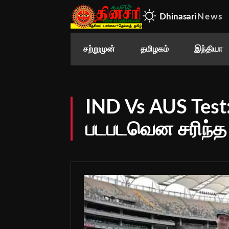
Dhinasari
News
சற்றுமுன்
தமிழகம்
இந்தியா
IND Vs AUS Test
படபடவென சரிந்த 