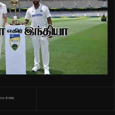
ime:
6
min.