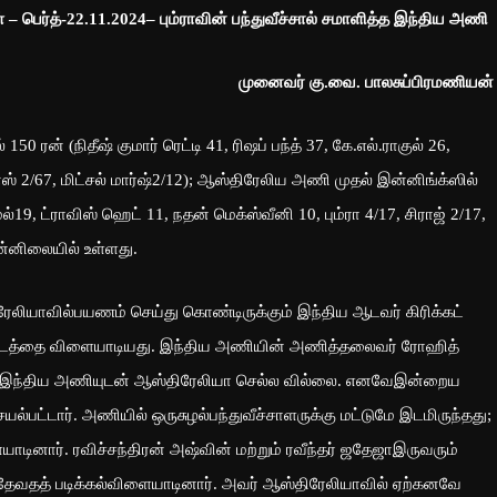
 – பெர்த்-22.11.2024– பும்ராவின் பந்துவீச்சால் சமாளித்த இந்திய அணி
முனைவர் கு.வை. பாலசுப்பிரமணியன்
 ரன் (நிதீஷ் குமார் ரெட்டி 41, ரிஷப் பந்த் 37, கே.எல்.ராகுல் 26,
ின்ஸ் 2/67, மிட்சல் மார்ஷ்2/12); ஆஸ்திரேலிய அணி முதல் இன்னிங்க்ஸில்
19, ட்ராவிஸ் ஹெட் 11, நதன் மெக்ஸ்வீனி 10, பும்ரா 4/17, சிராஜ் 2/17,
ன்னிலையில் உள்ளது.
ாவில்பயணம் செய்து கொண்டிருக்கும் இந்திய ஆடவர் கிரிக்கட்
ஆட்டத்தை விளையாடியது. இந்திய அணியின் அணித்தலைவர் ரோஹித்
வர் இந்திய அணியுடன் ஆஸ்திரேலியா செல்ல வில்லை. எனவேஇன்றைய
ல்பட்டார். அணியில் ஒருசுழல்பந்துவீச்சாளருக்கு மட்டுமே இடமிருந்தது;
ாடினார். ரவிச்சந்திரன் அஷ்வின் மற்றும் ரவீந்தர் ஜதேஜாஇருவரும்
 தேவதத் படிக்கல்விளையாடினார். அவர் ஆஸ்திரேலியாவில் ஏற்கனவே