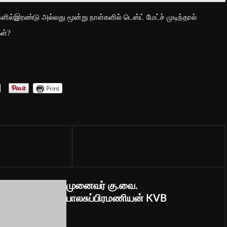
ரண்டு அல்லது மூன்று நாள்களில் டெஸ்ட் மேட்ச் முடிந்தால்
கள்?
Print
முனைவர் கு.வை.
பாலசுப்பிரமணியன் KVB