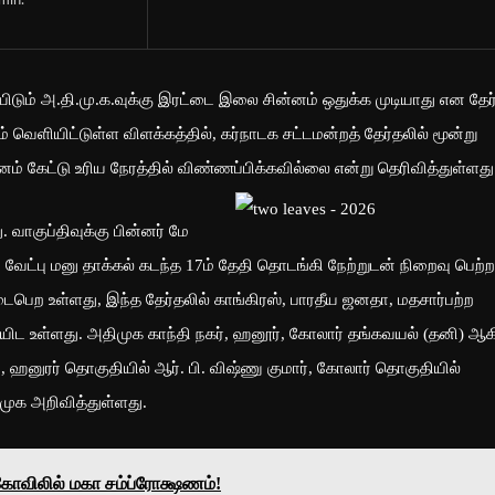
min.
யிடும் அ.தி.மு.க.வுக்கு இரட்டை இலை சின்னம் ஒதுக்க முடியாது என தேர
ெளியிட்டுள்ள விளக்கத்தில், கர்நாடக சட்டமன்றத் தேர்தலில் மூன்று
ம் கேட்டு உரிய நேரத்தில் விண்ணப்பிக்கவில்லை என்று தெரிவித்துள்ளது
 வாகுப்திவுக்கு பின்னர் மே
ட்பு மனு தாக்கல் கடந்த 17ம் தேதி தொடங்கி நேற்றுடன் நிறைவு பெற்ற
பெற உள்ளது, இந்த தேர்தலில் காங்கிரஸ், பாரதீய ஜனதா, மதசார்பற்ற
யிட உள்ளது. அதிமுக காந்தி நகர், ஹனூர், கோலார் தங்கவயல் (தனி) ஆ
ஜ், ஹனுரர் தொகுதியில் ஆர். பி. விஷ்ணு குமார், கோலார் தொகுதியில்
முக அறிவித்துள்ளது.
கோவிலில் மகா சம்ப்ரோக்ஷணம்!