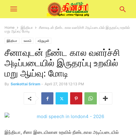
Home
இந்தியா
சீனாவுடன் நீண்ட கால வளர்ச்சி அடிப்படையில் இருதரப்பு உறவில்
மறு ஆய்வு: மோடி
இந்தியா
உலகம்
சற்றுமுன்
சீனாவுடன் நீண்ட கால வளர்ச்சி
அடிப்படையில் இருதரப்பு உறவில்
மறு ஆய்வு: மோடி
By
Senkottai Sriram
-
April 27, 2018 12:13 PM
இந்தியா, சீனா இடையிலான உறவில் நீண்டகால அடிப்படையில்