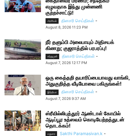
கைதானவர் மரணம்; சந்தேகம்
எழுவதாக இந்து முன்னணி
குற்றச்சாட்டு!
தினசரி செய்திகள்
-
அரசியல்
August 8, 2026 11:23 PM
நீர் தளும்பி அலைபாயும் அதிசயக்
கிணறு; குஜராத்தில் பரபரப்பு!
தினசரி செய்திகள்
-
சற்றுமுன்
August 7, 2026 12:17 PM
ஒரு கைத்தறி தயாரிப்பையாவது வாங்கி,
அதுகுறித்த வீடியோவை பகிருங்கள்!
தினசரி செய்திகள்
-
இந்தியா
August 7, 2026 9:37 AM
ஸ்ரீவில்லிபுத்தூர் ஆண்டாள் கோயில்
ஆடிப்பூர உத்ஸவம் கொடியேற்றத்துடன்
தொடக்கம்!
Sakthi Paramasivan.k
-
மதுரை