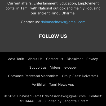
Current affairs, Entertainment, Education, Employment
portal in Tamil with National outlook and mainly Focusing
our ancient Hindu Dharma.
Contact us:
dhinasarinews@gmail.com
FOLLOW US
Advt Tariff
About Us
Contact us
Disclaimer
Privacy
Support us
Videos
e-paper
Grievance Redressal Mechanism
Group Sites: Deivatamil
Vellithirai
Tamil News App
© 2025 Dhinasari - email: dhinasarinews@gmail.com | Contact:
+91 9444809108 Edited by Sengottai Sriram