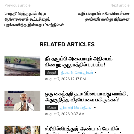
Previous article
Next article
’காந்தி’ பிறந்த நாள் விழா
கழிப்பறையில் டீ கேனில் பச்சை
ஆலோசனைக் கூட்டத்தைப்
தண்ணீர் கலந்து விற்பனை
புறக்கணித்த இன்றைய ‘காந்தி’கள்
RELATED ARTICLES
நீர் தளும்பி அலைபாயும் அதிசயக்
கிணறு; குஜராத்தில் பரபரப்பு!
தினசரி செய்திகள்
-
சற்றுமுன்
August 7, 2026 12:17 PM
ஒரு கைத்தறி தயாரிப்பையாவது வாங்கி,
அதுகுறித்த வீடியோவை பகிருங்கள்!
தினசரி செய்திகள்
-
இந்தியா
August 7, 2026 9:37 AM
ஸ்ரீவில்லிபுத்தூர் ஆண்டாள் கோயில்