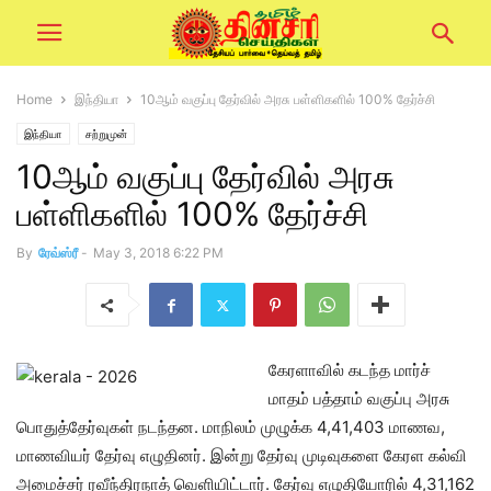
Home
இந்தியா
10ஆம் வகுப்பு தேர்வில் அரசு பள்ளிகளில் 100% தேர்ச்சி
இந்தியா
சற்றுமுன்
10ஆம் வகுப்பு தேர்வில் அரசு
பள்ளிகளில் 100% தேர்ச்சி
By
ரேவ்ஸ்ரீ
-
May 3, 2018 6:22 PM
கேரளாவில் கடந்த மார்ச்
மாதம் பத்தாம் வகுப்பு அரசு
பொதுத்தேர்வுகள் நடந்தன. மாநிலம் முழுக்க 4,41,403 மாணவ,
மாணவியர் தேர்வு எழுதினர். இன்று தேர்வு முடிவுகளை கேரள கல்வி
அமைச்சர் ரவீந்திரநாத் வெளியிட்டார். தேர்வு எழுதியோரில் 4,31,162