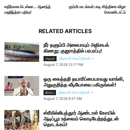
எதிர்கால டெஸ்லா.‌.. ஆனந்த்
கும்மி பாடல்கள் பாடி சித்திரை விழா
மஹிந்த்ரா பதிவு!
கொண்டாட்ம்
RELATED ARTICLES
நீர் தளும்பி அலைபாயும் அதிசயக்
கிணறு; குஜராத்தில் பரபரப்பு!
தினசரி செய்திகள்
-
சற்றுமுன்
August 7, 2026 12:17 PM
ஒரு கைத்தறி தயாரிப்பையாவது வாங்கி,
அதுகுறித்த வீடியோவை பகிருங்கள்!
தினசரி செய்திகள்
-
இந்தியா
August 7, 2026 9:37 AM
ஸ்ரீவில்லிபுத்தூர் ஆண்டாள் கோயில்
ஆடிப்பூர உத்ஸவம் கொடியேற்றத்துடன்
தொடக்கம்!