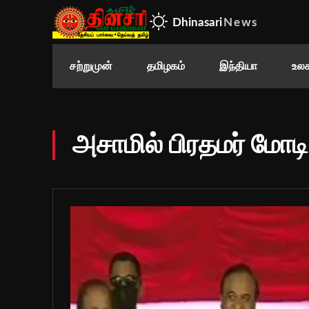
Dhinasari
News
சற்றுமுன்
தமிழகம்
இந்தியா
உலக
அசாமில் பிரதமர் மோடி