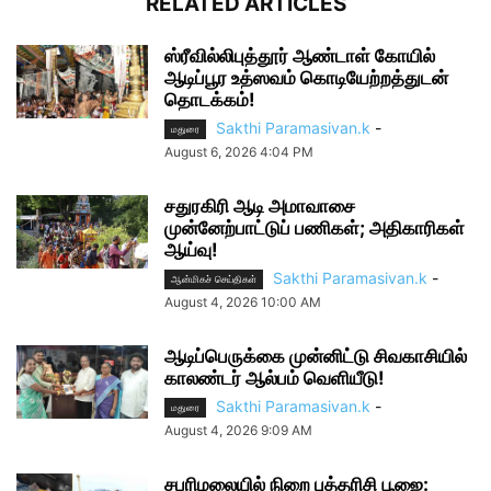
RELATED ARTICLES
ஸ்ரீவில்லிபுத்தூர் ஆண்டாள் கோயில்
ஆடிப்பூர உத்ஸவம் கொடியேற்றத்துடன்
தொடக்கம்!
Sakthi Paramasivan.k
-
மதுரை
August 6, 2026 4:04 PM
சதுரகிரி ஆடி அமாவாசை
முன்னேற்பாட்டுப் பணிகள்; அதிகாரிகள்
ஆய்வு!
Sakthi Paramasivan.k
-
ஆன்மிகச் செய்திகள்
August 4, 2026 10:00 AM
ஆடிப்பெருக்கை முன்னிட்டு சிவகாசியில்
காலண்டர் ஆல்பம் வெளியீடு!
Sakthi Paramasivan.k
-
மதுரை
August 4, 2026 9:09 AM
சபரிமலையில் நிறை புத்தரிசி பூஜை: