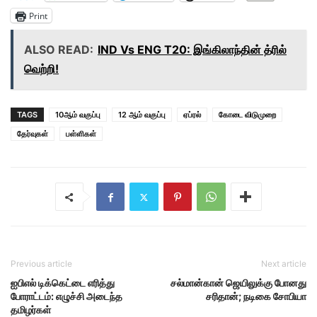
Print
ALSO READ:
IND Vs ENG T20: இங்கிலாந்தின் த்ரில்
வெற்றி!
TAGS
10ஆம் வகுப்பு
12 ஆம் வகுப்பு
ஏப்ரல்
கோடை விடுமுறை
தேர்வுகள்
பள்ளிகள்
Previous article
Next article
ஐபிஎல் டிக்கெட்டை எரித்து
சல்மான்கான் ஜெயிலுக்கு போனது
போராட்டம்: எழுச்சி அடைந்த
சரிதான்; நடிகை சோபியா
தமிழர்கள்