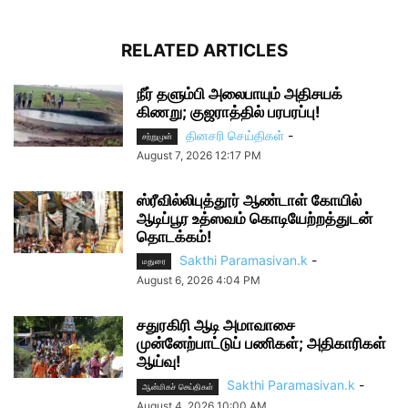
RELATED ARTICLES
நீர் தளும்பி அலைபாயும் அதிசயக்
கிணறு; குஜராத்தில் பரபரப்பு!
தினசரி செய்திகள்
-
சற்றுமுன்
August 7, 2026 12:17 PM
ஸ்ரீவில்லிபுத்தூர் ஆண்டாள் கோயில்
ஆடிப்பூர உத்ஸவம் கொடியேற்றத்துடன்
தொடக்கம்!
Sakthi Paramasivan.k
-
மதுரை
August 6, 2026 4:04 PM
சதுரகிரி ஆடி அமாவாசை
முன்னேற்பாட்டுப் பணிகள்; அதிகாரிகள்
ஆய்வு!
Sakthi Paramasivan.k
-
ஆன்மிகச் செய்திகள்
August 4, 2026 10:00 AM