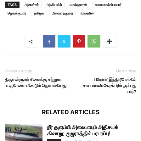
TAGS
அமைச்சர்
அரசியலில்
கமல்ஹாசன்
காணாமல் போவார்
ஜெயக்குமார்
தமிழக
மீன்வளத்துறை
விரைவில்
Previous article
Next article
திருவள்ளுவர் சிலைக்கு சுற்றுலா
பிரேமம்’ இந்தி ரீமேக்கில்
படகுசேவை மீண்டும் தொடங்கியது
சாய்பல்லவி கேரக்டரில் நடிப்பது
யார்?
RELATED ARTICLES
நீர் தளும்பி அலைபாயும் அதிசயக்
கிணறு; குஜராத்தில் பரபரப்பு!