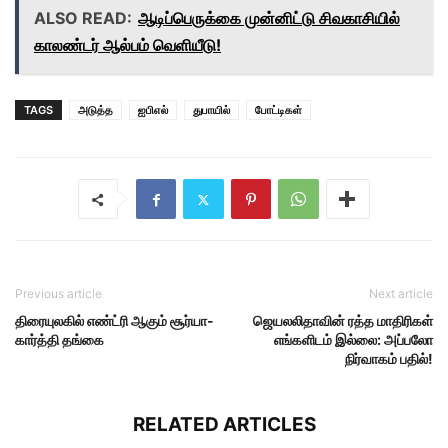
ALSO READ:
ஆடிப்பெருக்கை முன்னிட்டு சிவகாசியில்
காலண்டர் ஆல்பம் வெளியீடு!
TAGS
அடுத்த
ஐபிஎல்
துபாயில்
போட்டிகள்
Previous article
Next article
திரையுலகில் எண்ட்ரி ஆகும் சூர்யா-
ஜெயலலிதாவின் ரத்த மாதிரிகள்
கார்த்தி தங்கை
எங்களிடம் இல்லை: அப்பலோ
நிர்வாகம் பதில்!
RELATED ARTICLES