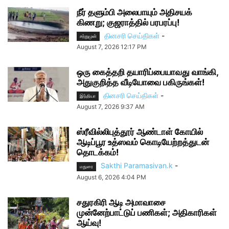
நீர் தளும்பி அலைபாயும் அதிசயக்
கிணறு; குஜராத்தில் பரபரப்பு!
தினசரி செய்திகள்
-
சற்றுமுன்
August 7, 2026 12:17 PM
ஒரு கைத்தறி தயாரிப்பையாவது வாங்கி,
அதுகுறித்த வீடியோவை பகிருங்கள்!
தினசரி செய்திகள்
-
இந்தியா
August 7, 2026 9:37 AM
ஸ்ரீவில்லிபுத்தூர் ஆண்டாள் கோயில்
ஆடிப்பூர உத்ஸவம் கொடியேற்றத்துடன்
தொடக்கம்!
Sakthi Paramasivan.k
-
மதுரை
August 6, 2026 4:04 PM
சதுரகிரி ஆடி அமாவாசை
முன்னேற்பாட்டுப் பணிகள்; அதிகாரிகள்
ஆய்வு!