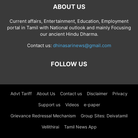
ABOUT US
Current affairs, Entertainment, Education, Employment
portal in Tamil with National outlook and mainly Focusing
our ancient Hindu Dharma.
Contact us:
dhinasarinews@gmail.com
FOLLOW US
Advt Tariff
About Us
Contact us
Disclaimer
Privacy
Support us
Videos
e-paper
Grievance Redressal Mechanism
Group Sites: Deivatamil
Vellithirai
Tamil News App