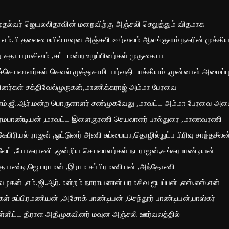
முதல்வர் ஜெயலலிதாவின் மறைவிற்கு அஞ்சலி செலுத்தும் விதமாக
் எம்.பி தலைமையில் மவுன அஞ்சலி ஊர்வலம் ஆலங்குளம் நகரின் முக்கி
சுதா பரமசிவம் ,சட்டமன்ற உறுப்பினர்கள் முருகையா
ெயலாளர்கள் செவல் முத்துசாமி பார்வதி பாக்கியம் ,முன்னாள் அமைப்ப
பினர்கள் சக்திவேல்முருகன்,மாணிக்கராஜ் அம்மா பேரவை
 ,எம்.ஜி.ஆர்.மன்ற பொருளாளர் சண்முகவேலு ,மாவட்ட அம்மா பேரவை அவ
ேர்மபாண்டியன் ,மாவட்ட இளைஞரணி செயலாளர் பால்துரை ,மாணவரணி
பிரியல் ராஜன் ,ஓட்டுனர் அணி சுப்பையா,தொழில்நுட்ப பிரிவு சாந்தசீலன
லேட் ,யோகராணி ,ஒன்றிய செயலாளர்கள் நடராஜன்,சங்கரபாண்டியன்
ருத்தபாண்டி,ஜெயராமன் ,இராம சுப்பிரமணியன் ,அந்தோணி
வழகன் ,எம்.ஜி.ஆர்.மன்றம் நாராயணன் பரமசிவ ஐயப்பன் ,எஸ்.எஸ்.என்
் சுப்பிரமணியன் ,அசோக் பாண்டியன் ,செந்தூர் பாண்டியன்,பாஸ்கர்
,உள்ளிட்ட திராள அதிமுகவினர் மவுன அஞ்சலி ஊர்வலத்தில்