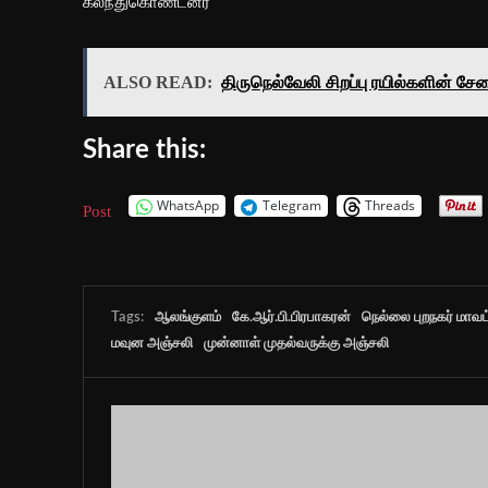
கலந்துகொண்டனர்
ALSO READ:
திருநெல்வேலி சிறப்பு ரயில்களின் சேவை 
Share this:
WhatsApp
Telegram
Threads
Post
Tags:
ஆலங்குளம்
கே.ஆர்.பி.பிரபாகரன்
நெல்லை புறநகர் மாவட
மவுன அஞ்சலி
முன்னாள் முதல்வருக்கு அஞ்சலி