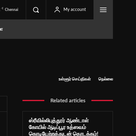
C
2
My account
Chennai
மா
உள்ளூர் செய்திகள்
நெல்லை
Related articles
ஸ்ரீவில்லிபுத்தூர் ஆண்டாள்
கோயில் ஆடிப்பூர உத்ஸவம்
கொடியேற்றத்துடன் தொடக்கம்!