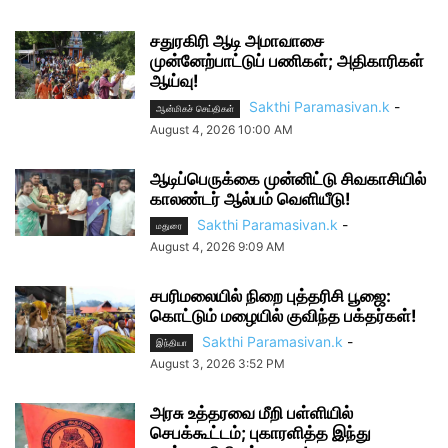
சதுரகிரி ஆடி அமாவாசை
முன்னேற்பாட்டுப் பணிகள்; அதிகாரிகள்
ஆய்வு!
Sakthi Paramasivan.k
-
ஆன்மிகச் செய்திகள்
August 4, 2026 10:00 AM
ஆடிப்பெருக்கை முன்னிட்டு சிவகாசியில்
காலண்டர் ஆல்பம் வெளியீடு!
Sakthi Paramasivan.k
-
மதுரை
August 4, 2026 9:09 AM
சபரிமலையில் நிறை புத்தரிசி பூஜை:
கொட்டும் மழையில் குவிந்த பக்தர்கள்!
Sakthi Paramasivan.k
-
இந்தியா
August 3, 2026 3:52 PM
அரசு உத்தரவை மீறி பள்ளியில்
செபக்கூட்டம்; புகாரளித்த இந்து