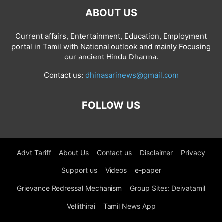
ABOUT US
Current affairs, Entertainment, Education, Employment
portal in Tamil with National outlook and mainly Focusing
our ancient Hindu Dharma.
Contact us:
dhinasarinews@gmail.com
FOLLOW US
Advt Tariff
About Us
Contact us
Disclaimer
Privacy
Support us
Videos
e-paper
Grievance Redressal Mechanism
Group Sites: Deivatamil
Vellithirai
Tamil News App