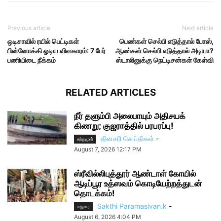
Previous article
Next article
ஒடிசாவில் ரயில் பெட்டிகள்
பெண்கள் செல்பி எடுத்தால் போஸ்,
பின்னோக்கி ஓடிய விவகாரம்: 7 பேர்
ஆண்கள் செல்பி எடுத்தால் அடியா?
பணியிடை நீக்கம்
ஸ்டாலினுக்கு நெட்டிசன்கள் கேள்வி
RELATED ARTICLES
நீர் தளும்பி அலைபாயும் அதிசயக்
கிணறு; குஜராத்தில் பரபரப்பு!
தினசரி செய்திகள்
-
சற்றுமுன்
August 7, 2026 12:17 PM
ஸ்ரீவில்லிபுத்தூர் ஆண்டாள் கோயில்
ஆடிப்பூர உத்ஸவம் கொடியேற்றத்துடன்
தொடக்கம்!
Sakthi Paramasivan.k
-
மதுரை
August 6, 2026 4:04 PM