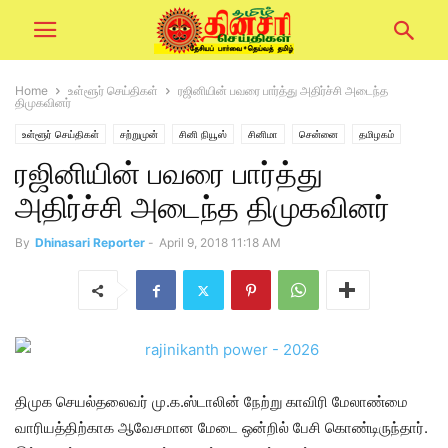
Home
உள்ளூர் செய்திகள்
ரஜினியின் பவரை பார்த்து அதிர்ச்சி அடைந்த
திமுகவினர்
உள்ளூர் செய்திகள்
சற்றுமுன்
சினி நியூஸ்
சினிமா
சென்னை
தமிழகம்
ரஜினியின் பவரை பார்த்து
அதிர்ச்சி அடைந்த திமுகவினர்
By
Dhinasari Reporter
-
April 9, 2018 11:18 AM
திமுக செயல்தலைவர் மு.க.ஸ்டாலின் நேற்று காவிரி மேலாண்மை
வாரியத்திற்காக ஆவேசமான மேடை ஒன்றில் பேசி கொண்டிருந்தார்.