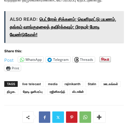
ALSO READ:
பெட்ரோல் சிக்கனம்; வெளிநாட்டு பயணம்,
தங்கம் வாங்குதலைத் தவிர்க்கவும்; பிரதமர் மோடி
வேண்டுகோள்!
Share this:
WhatsApp
Telegram
Threads
Post
Print
TAGS
live telecast
media
rajinikanth
Stalin
ஊடகங்கள்
திமுக.
நேரடி ஒளிபரப்பு
ரஜினிகாந்த்
ஸ்டாலின்