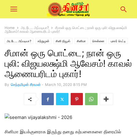
Home
அடடே... அப்படியா?
சீமான் ஒரு பொட்டை; நான் ஒரு புலி: விஜயலக்ஷ்மி
ஆவேசம்! காவல் ஆணையரிடம் புகார்!
அடடே... அப்படியா?
சற்றுமுன்
சினி நியூஸ்
சினிமா
சென்னை
புகார் பெட்டி
சீமான் ஒரு பொட்டை; நான் ஒரு
லைஃப் ஸ்டைல்
புலி: விஜயலக்ஷ்மி ஆவேசம்! காவல்
ஆணையரிடம் புகார்!
By
செந்தமிழன் சீராமன்
-
March 10, 2020 8:15 PM
சினிமா இயக்குனராக இருந்து தனது கற்பனைகளை திரையில்