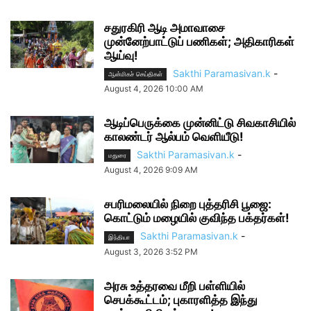
சதுரகிரி ஆடி அமாவாசை
முன்னேற்பாட்டுப் பணிகள்; அதிகாரிகள்
ஆய்வு!
Sakthi Paramasivan.k
-
ஆன்மிகச் செய்திகள்
August 4, 2026 10:00 AM
ஆடிப்பெருக்கை முன்னிட்டு சிவகாசியில்
காலண்டர் ஆல்பம் வெளியீடு!
Sakthi Paramasivan.k
-
மதுரை
August 4, 2026 9:09 AM
சபரிமலையில் நிறை புத்தரிசி பூஜை:
கொட்டும் மழையில் குவிந்த பக்தர்கள்!
Sakthi Paramasivan.k
-
இந்தியா
August 3, 2026 3:52 PM
அரசு உத்தரவை மீறி பள்ளியில்
செபக்கூட்டம்; புகாரளித்த இந்து