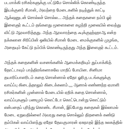
படமாக்கி ரசிகர்களுக்கு மட்டுமே சொல்லிக் கொண்டிருந்த
இயக்குனர் சீமான், அவற்றை மேடைகளில் நடித்துக் காட்டி
ஆக்‌ஷனுடன் சொல்லச் சொல்ல… அந்தக் கதைகளை நம்பி ஓர்
இளைஞர் கூட்டம் தங்களது மூளைகளை கழற்றி மூலையில் வைத்து
விட்டு ஆரவாரித்தது. அந்த ஆரவாரத்தை ஃபுக்குஹ்ஹாஆ என்ற
நக்கலான சிரிப்பின் ஒலியில் சீமான் மேடை மைக்குகளில் முழங்க,
அதையும் கேட்டு நம்பிக் கொண்டிருந்தது அந்த இளைஞர் கூட்டம்.
அந்தக் கதைகளின் வசனங்களில் ஆமைக்கறியும் துப்பாக்கித்
தோட்டாவும் பாத்திரங்களாகவே மாறிப் போயின. சினிமா
தயாரிப்பாளரிடம் கதை சொன்னால் ஏதோ ஓரிரு படங்களுக்கு
வாய்ப்பு கிடைத்தாலும் கிடைக்கலாம்.,,, ஆனால் எண்ணற்ற ஏமாளி
ரசிகர்களின் முன்னால் மேடையில் ஏறிக் கதை சொன்னால்,
வாய்ப்புகளும் பணமும் கொட்டோ கொட்டொன்று கொட்டும்
என்பதைப் புரிந்து கொண்ட சீமான், இப்போது கதைகள் இல்லாமல்
மேடை ஏறுவதில்லை! அவரது கதை சொல்லும் திறனைக் கண்டு
தம்பிகள் வாய்பிளந்து ஏதோ தேவகுமாரன் ஏசுநாதர் இந்த உலகத்தில்