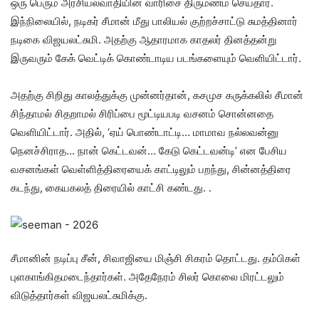
ஒரு பெரும் அரசியல்வாதியின் வாரிசை திருமணம் செய்தார்.
இந்நிலையில், நடிகர் சீமான் மீது பாலியல் குற்றச்சாட்டு சுமத்தினார்
நடிகை விஜயலட்சுமி. அதற்கு ஆதாரமாக காதலர் தினத்தன்று
இருவரும் கேக் வெட்டிக் கொண்டாடிய படங்களையும் வெளியிட்டார்.
அதற்கு சிறிது காலத்துக்கு முன்னர்தான், கசமுச கருக்கலில் சீமான்
சிந்தாமல் சிதறாமல் சிரிப்பை மூட்டியபடி வசனம் சொன்னதை
வெளியிட்டார். அதில், ‘ஏய் பொண்டாட்டி… மாமாவ நல்லவன்னு
நெனச்சிராத… நான் கெட்டவன்… கேடு கெட்டவன்டி’ என பேசிய
வசனங்கள் வெள்ளித்திரையைக் காட்டிலும் பறந்து, சின்னத்திரை
கடந்து, கையகலத் திரையில் காட்சி கண்டது. .
சீமானின் நடிப்பு சீன், சிவாஜியை மிஞ்சி சிகரம் தொட்டது. தம்பிகள்
புளகாங்கிதமடைந்தார்கள். அதேநேரம் சிலர் கொலை மிரட்டலும்
விடுத்தார்கள் விஜயலட்சுமிக்கு.