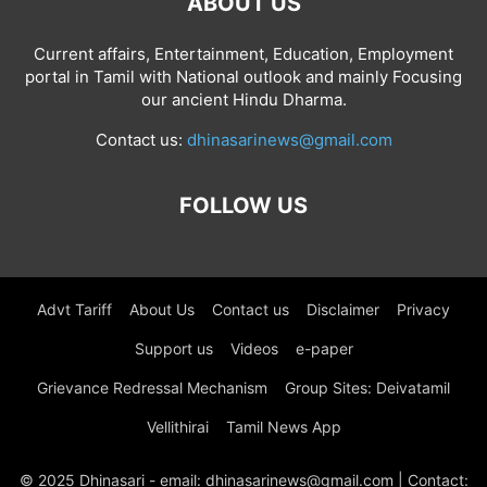
ABOUT US
Current affairs, Entertainment, Education, Employment
portal in Tamil with National outlook and mainly Focusing
our ancient Hindu Dharma.
Contact us:
dhinasarinews@gmail.com
FOLLOW US
Advt Tariff
About Us
Contact us
Disclaimer
Privacy
Support us
Videos
e-paper
Grievance Redressal Mechanism
Group Sites: Deivatamil
Vellithirai
Tamil News App
© 2025 Dhinasari - email: dhinasarinews@gmail.com | Contact: