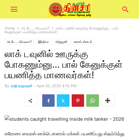
Home
அடடே... அப்படியா?
லாக் டவுனில் ஊருக்கு போகணும்னு… பால்
கேனுக்குள் பயணித்த மாணவர்கள்!
அடடே... அப்படியா?
இந்தியா
சற்றுமுன்
லைஃப் ஸ்டைல்
லாக் டவுனில் ஊருக்கு
போகணும்னு… பால் கேனுக்குள்
பயணித்த மாணவர்கள்!
By
ராஜி ரகுநாதன்
-
April 20, 2020 4:10 PM
கரோனா வைரஸ் லாக்டௌனால் மக்கள் பயணிப்பது ஸ்தம்பித்து