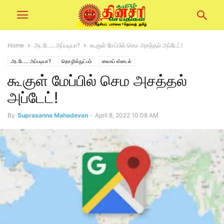
Home
அடடே... அப்படியா?
கூகுள் மேப்பில் செம அசத்தல் அப்டேட்!
அடடே... அப்படியா?
தொழில்நுட்பம்
லைஃப் ஸ்டைல்
கூகுள் மேப்பில் செம அசத்தல்
அப்டேட்!
By
Suprasanna Mahadevan
-
April 8, 2022 10:08 AM