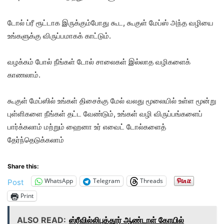
டோல் ப்ரீ ரூட்டாக இருக்கும்போது கூட, கூகுள் மேப்ஸ் அந்த வழியை
உங்களுக்கு விருப்பமாகக் காட்டும்.
வழக்கம் போல் நீங்கள் டோல் சாலைகள் இல்லாத வழிகளைக்
காணலாம்.
கூகுள் மேப்ஸில் உங்கள் திசைக்கு மேல் வலது மூலையில் உள்ள மூன்று
புள்ளிகளை நீங்கள் தட்ட வேண்டும், உங்கள் வழி விருப்பங்களைப்
பார்க்கலாம் மற்றும் ஹைனா உர் எவைட் டோல்களைத்
தேர்ந்தெடுக்கலாம்
Share this:
WhatsApp
Telegram
Threads
Post
Print
ALSO READ:
ஸ்ரீவில்லிபுத்தூர் ஆண்டாள் கோயில்