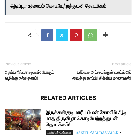
ஆடிப்பூர உத்ஸவம் கொடியேற்றத்துடன் தொடக்கம்!
Previous article
Next article
அறப்பளீஸ்வர சதகம்: போகும்
பரீட்சை அட்டைக்குள் வாட்ஸ்அப்
வழிக்கு நல்சகுனம்!
வைத்து காப்பி! சிக்கிய மாணவன்!
RELATED ARTICLES
இருக்கன்குடி மாரியம்மன் கோவில் ஆடி
மாத திருவிழா கொடியேற்றத்துடன்
தொடக்கம்!
Sakthi Paramasivan.k
-
ஆன்மிகச் செய்திகள்