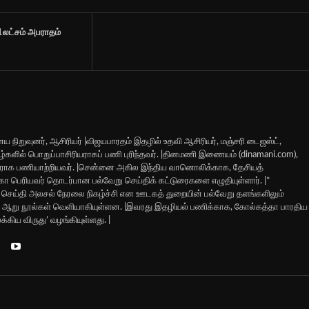
1லட்சம் அபராதம்
ய நிறுவுனர், ஆசிரியர் |விஜயபாரதம் இதழில் உதவி ஆசிரியர், மஞ்சரி டைஜஸ்ட்,
 இதழ்களில் பொறுப்பாசிரியராகப் பணி புரிந்தவர். |தினமணி இணையம் (dinamani.com),
ியராக பணியாற்றியவர். |சென்னை அகில இந்திய வானொலிக்காக, தேசியத்
 மகா பெரியவர் தொடர்பான பல்வேறு செய்திக் கட்டுரைகளை எழுதியுள்ளார். |*
ெய்தி அலசல் நேரலை நிகழ்ச்சி என ஊடகத் துறையின் பல்வேறு தளங்களிலும்
வரது ஆறு நூல்கள் வெளியாகியுள்ளன. |இவரது இதழியல் பணிக்காக, கோல்கத்தா பாரதிய
்கிய விருது’ வழங்கியுள்ளது. |