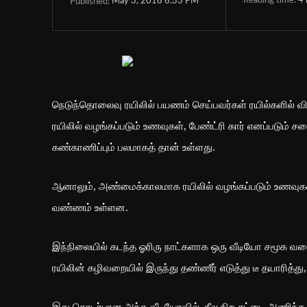
Reading time:
4
May 3, 2018 6:33 PM
Published:
நெடுந்தொலைவு ரயிலில் பயணம் செய்பவர்கள் ரயில்களில் விற்க
ரயிலில் வழங்கப்படும் உணவுகள், பேண்ட்ரி கார் எனப்படும் ச
கண்காணிப்பும் பலமாகத் தான் உள்ளது.
ஆனாலும், அண்மைக்காலமாக ரயிலில் வழங்கப்படும் உணவுகள
வண்ணம் உள்ளன.
இந்நிலையில் கடந்த ஓரிரு நாட்களாக ஒரு வீடியோ சமூக வலைத
ரயிலின் கழிவறையில் இருந்து தண்ணீர் எடுத்து டீ தயாரித்து
இது தொடர்பான அந்த வீடியோவில், நீல நிற சட்டை அணிந்த ரய