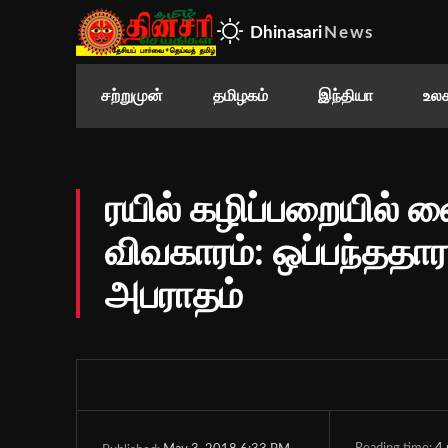
Dhinasari
News
சற்றுமுன்
தமிழகம்
இந்தியா
உலக
ரயில் கழிப்பறையில் வ
விவகாரம்: ஒப்பந்ததாரர
அபராதம்