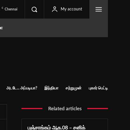
C
1
My account
Chennai
மா
அடடே... அப்படியா?
இந்தியா
சற்றுமுன்
புகார் பெட்டி
Related articles
பஞ்சாங்கம் ஆக.08 – சனிக்