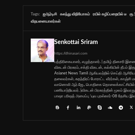
Tags:
ஐஆர்டிசி
கலந்து விநியோகம்
ரயில் கழிப்பறையில் டீ
ரூ.
விறபனையாளர்கள்
Senkottai Sriram
https://dhinasari.com
பத்திரிகையாளர், எழுத்தாளர். | தமிழ் தினசரி இணை
விகடன் பிரசுரம், சக்தி விகடன், கல்கியின் தீபம்
Asianet News Tamil ஆகியவற்றில் செய்தி ஆசிர
தலைவர்கள், சுதந்திரப் போராட்ட வீரர்கள், காஞ்சி
வானொலி ஆர்.ஜே., பொதிகை தொலைக்காட்சியில் ச
பணியாற்றியவர். |விகடன் பிரசுரத்தின் மூலம் இ
பாஷா பரிஷத் அமைப்பு ‘யுவ புரஸ்கார்-08 தேசிய இலக