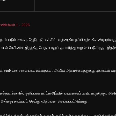
min.
ப் படும் உணவு, தேநீர், நீர் உள்ளிட்டவற்றையே நம்பி ஏற்க வேண்டியுள்ளத
மையல் கேபினில் இருந்தே பெரும்பாலும் தயாரித்து வழங்கப்படுகிறது. இதற
் தரமில்லாதவையாக உள்ளதாக ரயில்வே அமைச்சகத்துக்கு புகார்கள் வந
்தளங்களில், குறிப்பாக வாட்ஸ்அப்பில் வைரலாகப் பரவி வருகிறது. அதில
, அல்லது கலப்படம் செய்து விற்பனை செய்யப்பட்டுள்ளது.
ில்வே கேன்டீன் ஊழியர் ஒருவர், ரயில் கழிவறை நீரை டீ, காபி கேன்களி