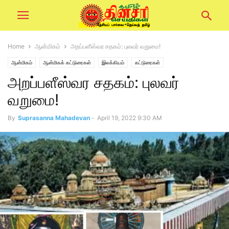
Home
ஆன்மிகம்
அறப்பளீஸ்வர சதகம்: புலவர் வறுமை!
ஆன்மிகம்
ஆன்மிகக் கட்டுரைகள்
இலக்கியம்
கட்டுரைகள்
அறப்பளீஸ்வர சதகம்: புலவர்
வறுமை!
By
Suprasanna Mahadevan
-
April 19, 2022 9:30 AM