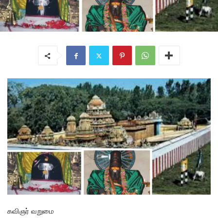
கவிஞர் வறுமை