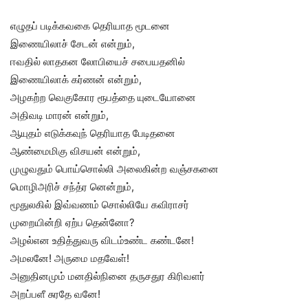
எழுதப் படிக்கவகை தெரியாத மூடனை
இணையிலாச் சேடன் என்றும்,
ஈவதில் லாதகன லோபியைச் சபையதனில்
இணையிலாக் கர்ணன் என்றும்,
அழகற்ற வெகுகோர ரூபத்தை யுடையோனை
அதிவடி மாரன் என்றும்,
ஆயுதம் எடுக்கவுந் தெரியாத பேடிதனை
ஆண்மைமிகு விசயன் என்றும்,
முழுவதும் பொய்சொல்லி அலைகின்ற வஞ்சகனை
மொழிஅரிச் சந்த்ர னென்றும்,
மூதுலகில் இவ்வணம் சொல்லியே கவிராசர்
முறையின்றி ஏற்ப தென்னோ?
அழல்என உதித்துவரு விடம்உண்ட கண்டனே!
அமலனே! அருமை மதவேள்!
அனுதினமும் மனதில்நினை தருசதுர கிரிவளர்
அறப்பளீ சுரதே வனே!