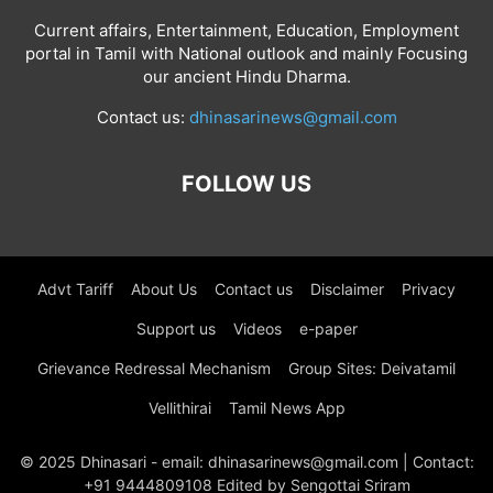
Current affairs, Entertainment, Education, Employment
portal in Tamil with National outlook and mainly Focusing
our ancient Hindu Dharma.
Contact us:
dhinasarinews@gmail.com
FOLLOW US
Advt Tariff
About Us
Contact us
Disclaimer
Privacy
Support us
Videos
e-paper
Grievance Redressal Mechanism
Group Sites: Deivatamil
Vellithirai
Tamil News App
© 2025 Dhinasari - email: dhinasarinews@gmail.com | Contact:
+91 9444809108 Edited by Sengottai Sriram