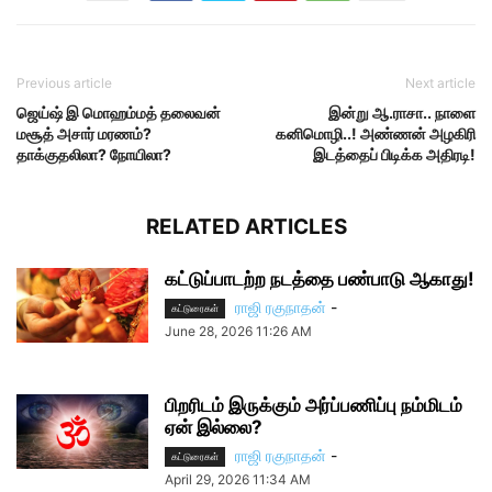
Previous article
Next article
ஜெய்ஷ் இ மொஹம்மத் தலைவன்
இன்று ஆ.ராசா.. நாளை
மசூத் அசார் மரணம்?
கனிமொழி..! அண்ணன் அழகிரி
தாக்குதலிலா? நோயிலா?
இடத்தைப் பிடிக்க அதிரடி!
RELATED ARTICLES
கட்டுப்பாடற்ற நடத்தை பண்பாடு ஆகாது!
ராஜி ரகுநாதன்
-
கட்டுரைகள்
June 28, 2026 11:26 AM
பிறரிடம் இருக்கும் அர்ப்பணிப்பு நம்மிடம்
ஏன் இல்லை?
ராஜி ரகுநாதன்
-
கட்டுரைகள்
April 29, 2026 11:34 AM