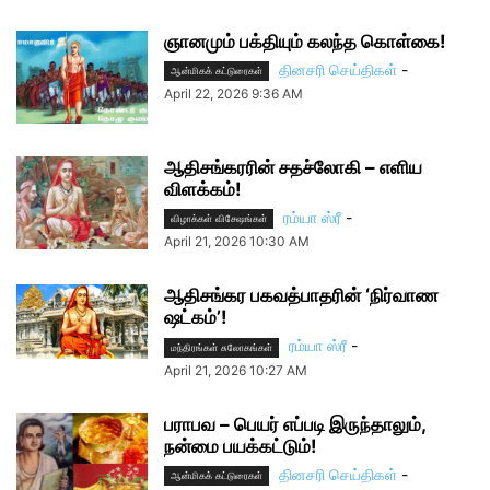
ஞானமும் பக்தியும் கலந்த கொள்கை!
தினசரி செய்திகள்
-
ஆன்மிகக் கட்டுரைகள்
April 22, 2026 9:36 AM
ஆதிசங்கரரின் சதச்லோகி – எளிய
விளக்கம்!
ரம்யா ஸ்ரீ
-
விழாக்கள் விசேஷங்கள்
April 21, 2026 10:30 AM
ஆதிசங்கர பகவத்பாதரின் ‘நிர்வாண
ஷட்கம்’!
ரம்யா ஸ்ரீ
-
மந்திரங்கள் சுலோகங்கள்
April 21, 2026 10:27 AM
பராபவ – பெயர் எப்படி இருந்தாலும்,
நன்மை பயக்கட்டும்!
தினசரி செய்திகள்
-
ஆன்மிகக் கட்டுரைகள்