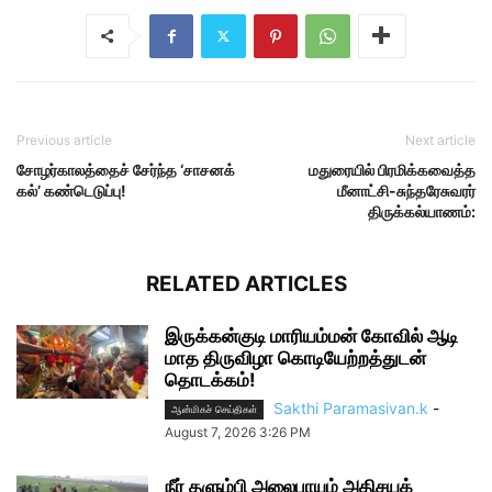
Previous article
Next article
சோழர்காலத்தைச் சேர்ந்த ‘சாசனக்
மதுரையில் பிரமிக்கவைத்த
கல்’ கண்டெடுப்பு!
மீனாட்சி-சுந்தரேசுவரர்
திருக்கல்யாணம்:
RELATED ARTICLES
இருக்கன்குடி மாரியம்மன் கோவில் ஆடி
மாத திருவிழா கொடியேற்றத்துடன்
தொடக்கம்!
Sakthi Paramasivan.k
-
ஆன்மிகச் செய்திகள்
August 7, 2026 3:26 PM
நீர் தளும்பி அலைபாயும் அதிசயக்