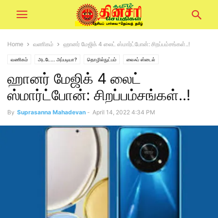
Home
வணிகம்
ஹானர் மேஜிக் 4 லைட் ஸ்மார்ட்போன்: சிறப்பம்சங்கள்..!
வணிகம்
அடடே... அப்படியா?
தொழில்நுட்பம்
லைஃப் ஸ்டைல்
ஹானர் மேஜிக் 4 லைட்
ஸ்மார்ட்போன்: சிறப்பம்சங்கள்..!
By
Suprasanna Mahadevan
-
April 14, 2022 4:34 PM