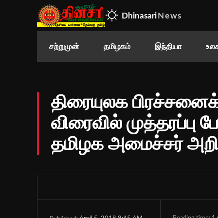
Dhinasari
News
சற்றுமுன்
தமிழகம்
இந்தியா
உலக
திரையுலக பிரச்சனைக்
விரைவில் முத்தரப்பு ப
தமிழக அமைச்சர் அறிவ