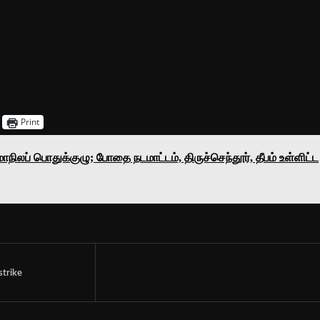
Print
ிலப் பொதுக்குழு; போதை நடமாட்டம், திருச்செந்தூர், தீபம் உள்ளிட்ட
strike