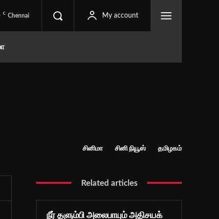
C
5
My account
Chennai
மா
சினிமா
சினி நியூஸ்
தமிழகம்
Related articles
நீர் தளும்பி அலைபாயும் அதிசயக்