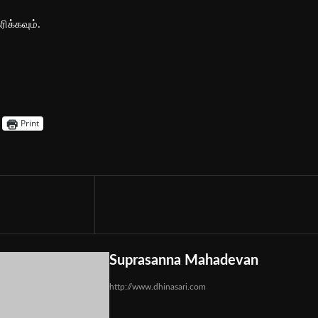
ிக்கவும்.
Print
Suprasanna Mahadevan
http://www.dhinasari.com