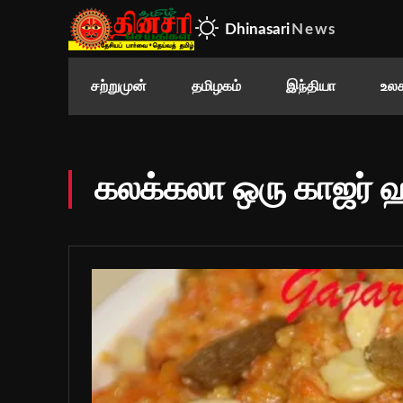
Dhinasari
News
சற்றுமுன்
தமிழகம்
இந்தியா
உலக
கலக்கலா ஒரு காஜர் 