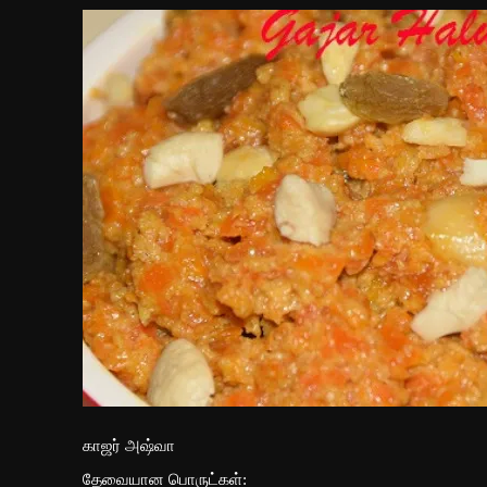
காஜர் அஷ்வா
தேவையான பொருட்கள்: