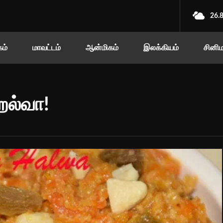
26.
ம்
மாவட்டம்
ஆன்மிகம்
இலக்கியம்
சினி
ஹல்வா!