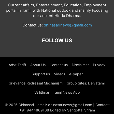
Current affairs, Entertainment, Education, Employment
portal in Tamil with National outlook and mainly Focusing
our ancient Hindu Dharma.
Contact us:
dhinasarinews@gmail.com
FOLLOW US
Advt Tariff
About Us
Contact us
Disclaimer
Privacy
Support us
Videos
e-paper
Grievance Redressal Mechanism
Group Sites: Deivatamil
Vellithirai
Tamil News App
© 2025 Dhinasari - email: dhinasarinews@gmail.com | Contact:
+91 9444809108 Edited by Sengottai Sriram