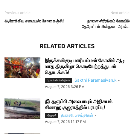
Previous article
Next article
ஆரோக்கிய சமையல்: சோள கஞ்சி!
நாளை ஸ்ரீரங்கம் கோவில்
தேரோட்டம் மின்தடை அமல்..
RELATED ARTICLES
இருக்கன்குடி மாரியம்மன் கோவில் ஆடி
மாத திருவிழா கொடியேற்றத்துடன்
தொடக்கம்!
Sakthi Paramasivan.k
-
ஆன்மிகச் செய்திகள்
August 7, 2026 3:26 PM
நீர் தளும்பி அலைபாயும் அதிசயக்
கிணறு; குஜராத்தில் பரபரப்பு!
தினசரி செய்திகள்
-
சற்றுமுன்
August 7, 2026 12:17 PM