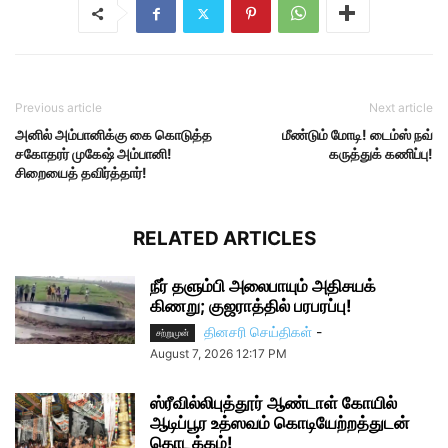
Previous article
Next article
அனில் அம்பானிக்கு கை கொடுத்த
மீண்டும் மோடி! டைம்ஸ் நவ்
சகோதரர் முகேஷ் அம்பானி!
கருத்துக் கணிப்பு!
சிறையைத் தவிர்த்தார்!
RELATED ARTICLES
நீர் தளும்பி அலைபாயும் அதிசயக்
கிணறு; குஜராத்தில் பரபரப்பு!
தினசரி செய்திகள்
-
சற்றுமுன்
August 7, 2026 12:17 PM
ஸ்ரீவில்லிபுத்தூர் ஆண்டாள் கோயில்
ஆடிப்பூர உத்ஸவம் கொடியேற்றத்துடன்
தொடக்கம்!