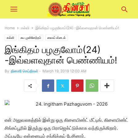
Home
கல்வி
இங்கிதம் பழகுவோம்(24) -இவ்வளவுதான் பெண்ணியம்!
கல்வி
சுய முன்னேற்றம்
லைஃப் ஸ்டைல்
இங்கிதம் பழகுவோம்(24)
-இவ்வளவுதான் பெண்ணியம்!
By
தினசரி செய்திகள்
-
March 19, 2019 12:00 AM
என் அலுவலகத்தில் இன்று ஒரு கிளையிண்ட் மீட்டிங். கிளையிண்ட்
சிங்கப்பூரில் இருந்து ஒரு பிராஜெக்ட்டுக்காக வந்திருக்கிறார்.
அப்படியே என்னையும் சந்தித்துப் பேசினார்.