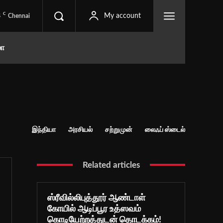
C
8
My account
Chennai
மா
இந்தியா
அரசியல்
சற்றுமுன்
லைஃப் ஸ்டைல்
Related articles
ஸ்ரீவில்லிபுத்தூர் ஆண்டாள்
கோயில் ஆடிப்பூர உத்ஸவம்
கொடியேற்றத்துடன் தொடக்கம்!