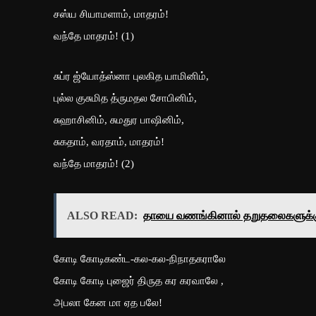
சஸ்ய சியாமளாம், மாதரம்!
வந்தே மாதரம்! (1)
சுப்ர ஜ்யோத்ஸ்னா புலகித யாமினிம்,
புல்ல குசுமித த்ருமதல சோபினிம்,
சுஹாசினிம், சுமதுர பாஷினிம்,
சுகதாம், வரதாம், மாதரம்!
வந்தே மாதரம்! (2)
ALSO READ:
தாயை வணங்கினால் தறுதலைகளுக்க
கோடி கோடிகண்ட-கல-கல-நிநாதகராலே
கோடி கோடி புஜைர் திருத கர கரவாலே ,
அபலா கேன மா ஏத பலே!