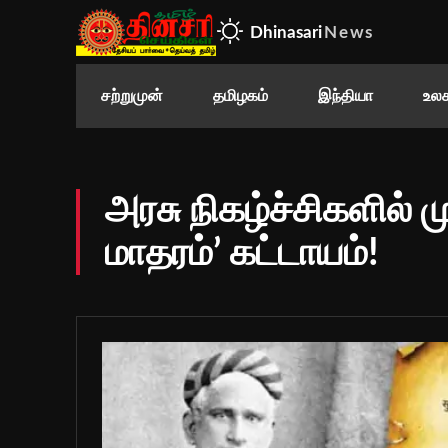
Dhinasari
News
சற்றுமுன்
தமிழகம்
இந்தியா
உலக
அரசு நிகழ்ச்சிகளில் ம
மாதரம்’ கட்டாயம்!