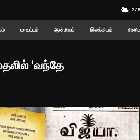
27.
ம்
மாவட்டம்
ஆன்மிகம்
இலக்கியம்
சினி
ுதலில் ‘வந்தே