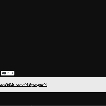
Print
கோவிலில் மகா சம்ப்ரோக்ஷணம்!