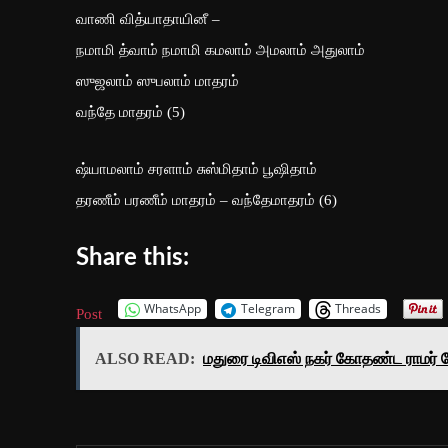
வாணி வித்யாதாயினீ –
நமாமி த்வாம் நமாமி கமலாம் அமலாம் அதுலாம்
ஸுஜலாம் ஸுபலாம் மாதரம்
வந்தே மாதரம் (5)
ஷ்யாமலாம் சரளாம் சுஸ்மிதாம் பூஷிதாம்
தரணீம் பரணீம் மாதரம் – வந்தேமாதரம் (6)
Share this:
WhatsApp
Telegram
Threads
Post
ALSO READ:
மதுரை டிவிஎஸ் நகர் கோதண்ட ராமர் 