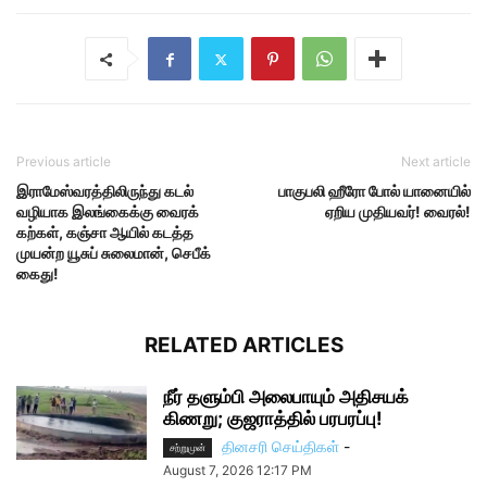
Previous article
Next article
இராமேஸ்வரத்திலிருந்து கடல்
பாகுபலி ஹீரோ போல் யானையில்
வழியாக இலங்கைக்கு வைரக்
ஏறிய முதியவர்! வைரல்!
கற்கள், கஞ்சா ஆயில் கடத்த
முயன்ற யூசுப் சுலைமான், செபீக்
கைது!
RELATED ARTICLES
நீர் தளும்பி அலைபாயும் அதிசயக்
கிணறு; குஜராத்தில் பரபரப்பு!
தினசரி செய்திகள்
-
சற்றுமுன்
August 7, 2026 12:17 PM