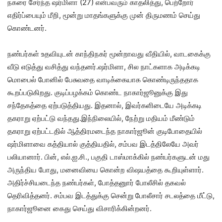
நகரை சேர்ந்த ஷர்மிளா (27) என்பவரும் காதலித்து, பெற்றோர்
எதிர்ப்பையும் மீறி, மூன்று மாதங்களுக்கு முன் திருமணம் செய்து
கொண்டனர்.
நண்பர்கள் உதவியுடன் காந்திநகர் மூன்றாவது வீதியில், வாடகைக்கு
வீடு எடுத்து வசித்து வந்தனர்.ஷர்மிளா, சில நாட்களாக அடிக்கடி
மொபைல் போனில் பேசுவதை வாடிக்கையாக கொண்டிருந்ததாக
கூறப்படுகிறது. குடிப்பழக்கம் கொண்ட நாகார்ஜூனுக்கு இது
சந்தேகத்தை ஏற்படுத்தியது. இதனால், இவர்களிடையே அடிக்கடி
தகராறு ஏற்பட்டு வந்தது.இந்நிலையில், நேற்று மதியம் மீண்டும்
தகராறு ஏற்பட்டதில் ஆத்திரமடைந்த நாகார்ஜூன் குடிபோதையில்
ஷர்மிளாவை கத்தியால் குத்தியதில், சம்பவ இடத்திலேயே அவர்
பலியானார். பின், எல்.ஐ.சி., பகுதி டாஸ்மாக்கில் நண்பர்களுடன் மது
அருந்திய போது, மனைவியை கொன்ற விஷயத்தை கூறியுள்ளார்.
அதிர்ச்சியடைந்த நண்பர்கள், போத்தனுார் போலீசில் தகவல்
தெரிவித்தனர். சம்பவ இடத்துக்கு சென்று போலீசார் சடலத்தை மீட்டு,
நாகார்ஜூனை கைது செய்து விசாரிக்கின்றனர்.