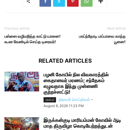
Previous article
Next article
பஸ்ஸை வழிமறித்த காட்டு யானை!
பாய்ந்தோடி பாப்பாவை காத்த
கூலா கேண்டில் செய்த டிரைவர்!
பூனை!
RELATED ARTICLES
பழனி கோயில் நில விவகாரத்தில்
கைதானவர் மரணம்; சந்தேகம்
எழுவதாக இந்து முன்னணி
குற்றச்சாட்டு!
தினசரி செய்திகள்
-
அரசியல்
August 8, 2026 11:23 PM
இருக்கன்குடி மாரியம்மன் கோவில் ஆடி
மாத திருவிழா கொடியேற்றத்துடன்