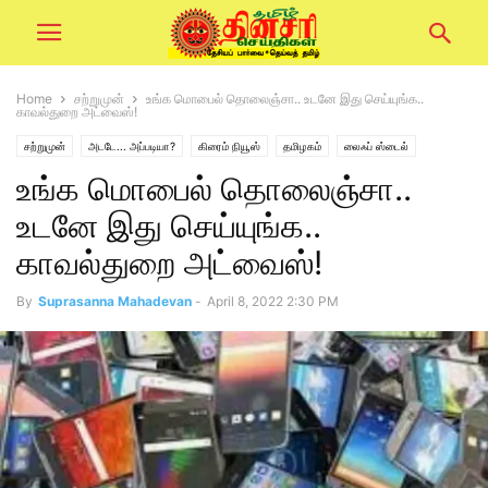
Home
சற்றுமுன்
உங்க மொபைல் தொலைஞ்சா.. உடனே இது செய்யுங்க..
காவல்துறை அட்வைஸ்!
சற்றுமுன்
அடடே... அப்படியா?
கிரைம் நியூஸ்
தமிழகம்
லைஃப் ஸ்டைல்
உங்க மொபைல் தொலைஞ்சா..
உடனே இது செய்யுங்க..
காவல்துறை அட்வைஸ்!
By
Suprasanna Mahadevan
-
April 8, 2022 2:30 PM