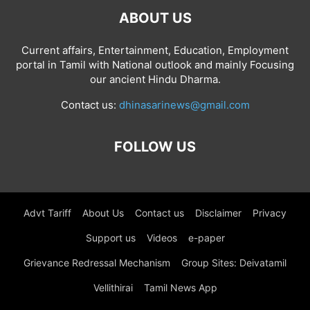
ABOUT US
Current affairs, Entertainment, Education, Employment
portal in Tamil with National outlook and mainly Focusing
our ancient Hindu Dharma.
Contact us:
dhinasarinews@gmail.com
FOLLOW US
Advt Tariff
About Us
Contact us
Disclaimer
Privacy
Support us
Videos
e-paper
Grievance Redressal Mechanism
Group Sites: Deivatamil
Vellithirai
Tamil News App