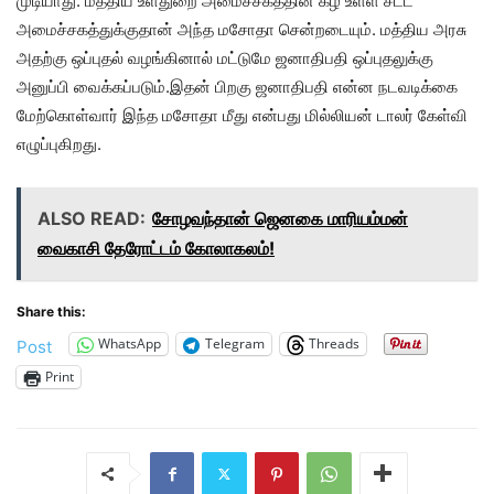
முடியாது. மத்திய உள்துறை அமைச்சகத்தின் கீழ் உள்ள சட்ட
அமைச்சகத்துக்குதான் அந்த மசோதா சென்றடையும். மத்திய அரசு
அதற்கு ஒப்புதல் வழங்கினால் மட்டுமே ஜனாதிபதி ஒப்புதலுக்கு
அனுப்பி வைக்கப்படும்.இதன் பிறகு ஜனாதிபதி என்ன நடவடிக்கை
மேற்கொள்வார் இந்த மசோதா மீது என்பது மில்லியன் டாலர் கேள்வி
எழுப்புகிறது.
ALSO READ:
சோழவந்தான் ஜெனகை மாரியம்மன்
வைகாசி தேரோட்டம் கோலாகலம்!
Share this:
WhatsApp
Telegram
Threads
Post
Print