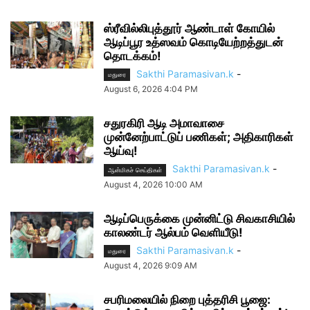
ஸ்ரீவில்லிபுத்தூர் ஆண்டாள் கோயில்
ஆடிப்பூர உத்ஸவம் கொடியேற்றத்துடன்
தொடக்கம்!
Sakthi Paramasivan.k
-
மதுரை
August 6, 2026 4:04 PM
சதுரகிரி ஆடி அமாவாசை
முன்னேற்பாட்டுப் பணிகள்; அதிகாரிகள்
ஆய்வு!
Sakthi Paramasivan.k
-
ஆன்மிகச் செய்திகள்
August 4, 2026 10:00 AM
ஆடிப்பெருக்கை முன்னிட்டு சிவகாசியில்
காலண்டர் ஆல்பம் வெளியீடு!
Sakthi Paramasivan.k
-
மதுரை
August 4, 2026 9:09 AM
சபரிமலையில் நிறை புத்தரிசி பூஜை: