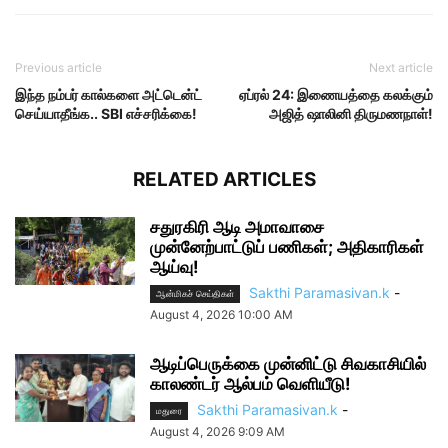
Previous article
Next article
இந்த நம்பர் கால்களை அட்டென்ட்
ஏப்ரல் 24: இணையத்தை கலக்கும்
செய்யாதீங்க.‌. SBI எச்சரிக்கை!
அஜித் ஷாலினி திருமணநாள்!
RELATED ARTICLES
சதுரகிரி ஆடி அமாவாசை
முன்னேற்பாட்டுப் பணிகள்; அதிகாரிகள்
ஆய்வு!
Sakthi Paramasivan.k
-
ஆன்மிகச் செய்திகள்
August 4, 2026 10:00 AM
ஆடிப்பெருக்கை முன்னிட்டு சிவகாசியில்
காலண்டர் ஆல்பம் வெளியீடு!
Sakthi Paramasivan.k
-
மதுரை
August 4, 2026 9:09 AM