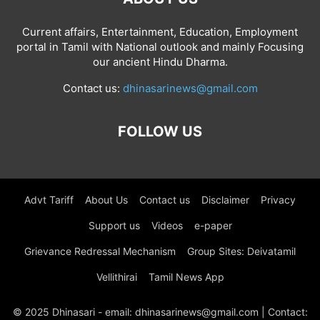
Current affairs, Entertainment, Education, Employment
portal in Tamil with National outlook and mainly Focusing
our ancient Hindu Dharma.
Contact us:
dhinasarinews@gmail.com
FOLLOW US
Advt Tariff
About Us
Contact us
Disclaimer
Privacy
Support us
Videos
e-paper
Grievance Redressal Mechanism
Group Sites: Deivatamil
Vellithirai
Tamil News App
© 2025 Dhinasari - email: dhinasarinews@gmail.com | Contact: