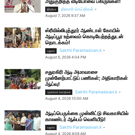
அதுகுறித்த வீடியோவை பகிருங்கள்!
தினசரி செய்திகள்
-
இந்தியா
August 7, 2026 9:37 AM
ஸ்ரீவில்லிபுத்தூர் ஆண்டாள் கோயில்
ஆடிப்பூர உத்ஸவம் கொடியேற்றத்துடன்
தொடக்கம்!
Sakthi Paramasivan.k
-
மதுரை
August 6, 2026 4:04 PM
சதுரகிரி ஆடி அமாவாசை
முன்னேற்பாட்டுப் பணிகள்; அதிகாரிகள்
ஆய்வு!
Sakthi Paramasivan.k
-
ஆன்மிகச் செய்திகள்
August 4, 2026 10:00 AM
ஆடிப்பெருக்கை முன்னிட்டு சிவகாசியில்
காலண்டர் ஆல்பம் வெளியீடு!
Sakthi Paramasivan.k
-
மதுரை
August 4, 2026 9:09 AM