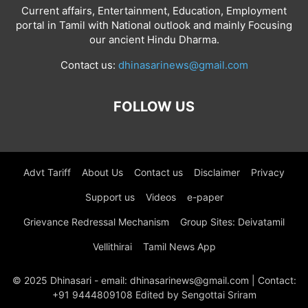
Current affairs, Entertainment, Education, Employment
portal in Tamil with National outlook and mainly Focusing
our ancient Hindu Dharma.
Contact us:
dhinasarinews@gmail.com
FOLLOW US
Advt Tariff
About Us
Contact us
Disclaimer
Privacy
Support us
Videos
e-paper
Grievance Redressal Mechanism
Group Sites: Deivatamil
Vellithirai
Tamil News App
© 2025 Dhinasari - email: dhinasarinews@gmail.com | Contact:
+91 9444809108 Edited by Sengottai Sriram