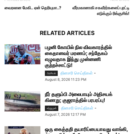
வைரலான மேகி.. ஏன் தெரியுமா..?
வீர்‌மகானாகி சகவீரர்களைப் புரட்டி
எடுக்கும் ரிங்குசிங்!
RELATED ARTICLES
பழனி கோயில் நில விவகாரத்தில்
கைதானவர் மரணம்; சந்தேகம்
எழுவதாக இந்து முன்னணி
குற்றச்சாட்டு!
தினசரி செய்திகள்
-
அரசியல்
August 8, 2026 11:23 PM
நீர் தளும்பி அலைபாயும் அதிசயக்
கிணறு; குஜராத்தில் பரபரப்பு!
தினசரி செய்திகள்
-
சற்றுமுன்
August 7, 2026 12:17 PM
ஒரு கைத்தறி தயாரிப்பையாவது வாங்கி,