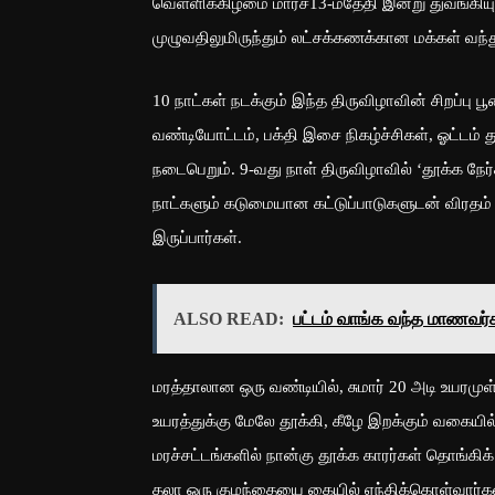
வெள்ளிக்கிழமை மார்ச்13-ம்தேதி இன்று துவங்கிய
முழுவதிலுமிருந்தும் லட்சக்கணக்கான மக்கள் வந்
10 நாட்கள் நடக்கும் இந்த திருவிழாவின் சிறப்ப
வண்டியோட்டம், பக்தி இசை நிகழ்ச்சிகள், ஓட்டம்
நடைபெறும். 9-வது நாள் திருவிழாவில் ‘தூக்க நேர்
நாட்களும் கடுமையான கட்டுப்பாடுகளுடன் விரதம் இர
இருப்பார்கள்.
ALSO READ:
பட்டம் வாங்க வந்த மாணவர்
மரத்தாலான ஒரு வண்டியில், சுமார் 20 அடி உயரமுள
உயரத்துக்கு மேலே தூக்கி, கீழே இறக்கும் வகையில்
மரச்சட்டங்களில் நான்கு தூக்க காரர்கள் தொங்கிக்
தலா ஒரு குழந்தையை கையில் ஏந்திக்கொள்வார்கள