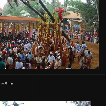
ime:
8
min.