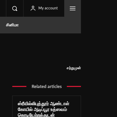
My account
சினிமா
சற்றுமுன்
Related articles
ஸ்ரீவில்லிபுத்தூர் ஆண்டாள்
கோயில் ஆடிப்பூர உத்ஸவம்
கொடியேற்றத்துடன்