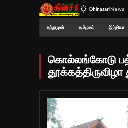
Dhinasari
News
சற்றுமுன்
தமிழகம்
இந்தியா
கொல்லங்கோடு பத
தூக்கத்திருவிழா த