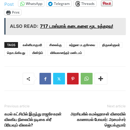
WhatsApp
Telegram
Threads
Post
Print
ALSO READ:
717 டாஸ்மாக் கடைகளை மூட உத்தரவு!
TAGS
கன்னியாகுமரி
சிலைக்கு
சுற்றுலா படகுசேவை
திருவள்ளுவர்
தொடங்கியது
மீண்டும்
விவேகானந்தர் மண்டபம்
Previous article
Next article
கமல் கட்சியில் இருந்து ராஜசேகரன்
அரசியலில் கமல்ஹாசன் விரைவில்
விலகிய நிலையில் நடிகை ஸ்ரீ
காணாமல் போவார்: அமைச்சர்
பிரியவும் விலகல்?
ஜெயக்குமார்