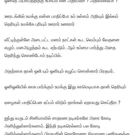
ஒன்றே அபாயத்திற்கு உபாயம் என அறியீரோ ? அறிவிலியோ ?
ஊரடங்கில் உமக்கு என்ன பாதிப்போ உம் உள்ளம் அறியும் இல்லம்
தெரியும் உமக்கே புரியும் ஊரார் உணரார்
வீட்டிற்குள்ளே அடைபட்ட மனம் நாட்கள் கூட வெம்பும் வேதனை
எழும். மனஅழுத்தம் கூட ஏற்படும். ஆம் உம்மை பார்த்து அதை
தெரிந்து கொண்டோம் நடிப்பில்.
அதற்காக தான் ஒலி யும் ஒளியும் எழுப்ப சொன்னார் பிரதமர்.
ஓளிஓலியில் காசு பார்க்கும் உமக்கு இது காமெடியாக தான் தெரியும்
ஏழைகள் பாதிப்பென ஏப்பம் விடும் தாங்கள் ஏதாவது செய்தீரா ?
ஐந்து வருடம் சினிமாவில் சாதரண நடிகர்களே அரை கோடி
அளித்துள்ளார்களாம். இந்தி நடிகரெல்லாம் பல கோடி
அளித்துள்ளார்களாம் பிரதமரின் கொரோணா நிவராண பணிகளுக்கு