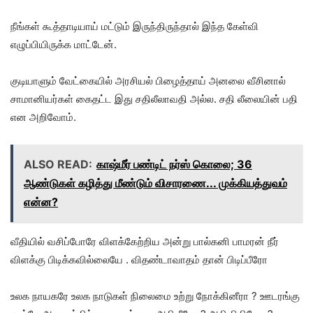
நீங்கள் கூத்தாடியாய் மட்டும் இருந்திருந்தால் இந்த கேள்வி
எழுப்பியிருக்க மாட்டேன்.
குடியாளும் வேட்கையில் அரசியல் பிழைத்தாய் அனலை வீசினால்
சாமானியர்கள் கைதட்ட இது சதிலீலாவதி அல்ல. சதி லீலையின் பதி
என அறிவோம்.
ALSO READ:
காஷ்மீர் பண்டிட் நர்ஸ் கொலை; 36
ஆண்டுகள் கழித்து மீண்டும் விசாரணை... முக்கியத்துவம்
என்ன?
வீதியில் வசிப்போரே விளக்கேற்றிய அன்று பால்கனி பாமரன் நீர்
விளக்கு பிடிக்கவில்லையே . விதண்டாவாதம் தான் பிடிப்பீரோ
உலக நாயகரே உலக நாடுகள் நிலைமை உற்று நோக்கினீரா ? ஊடரங்கு