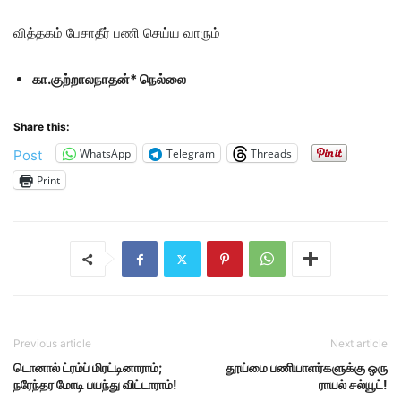
வித்தகம் பேசாதீர் பணி செய்ய வாரும்
கா.குற்றாலநாதன்* நெல்லை
Share this:
WhatsApp
Telegram
Threads
Post
Print
Previous article
Next article
டொனால் ட்ரம்ப் மிரட்டினாராம்;
தூய்மை பணியாளர்களுக்கு ஒரு
நரேந்தர மோடி பயந்து விட்டாராம்!
ராயல் சல்யூட்!