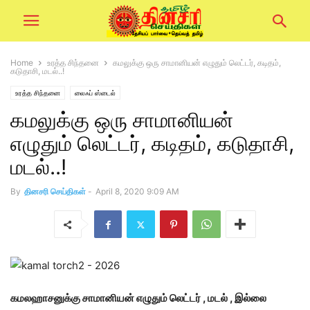
Home
உரத்த சிந்தனை
கமலுக்கு ஒரு சாமானியன் எழுதும் லெட்டர், கடிதம்,
கடுதாசி, மடல்..!
உரத்த சிந்தனை
லைஃப் ஸ்டைல்
கமலுக்கு ஒரு சாமானியன்
எழுதும் லெட்டர், கடிதம், கடுதாசி,
மடல்..!
By
தினசரி செய்திகள்
-
April 8, 2020 9:09 AM
கமலஹாசனுக்கு சாமானியன் எழுதும் லெட்டர் , மடல் , இல்லை