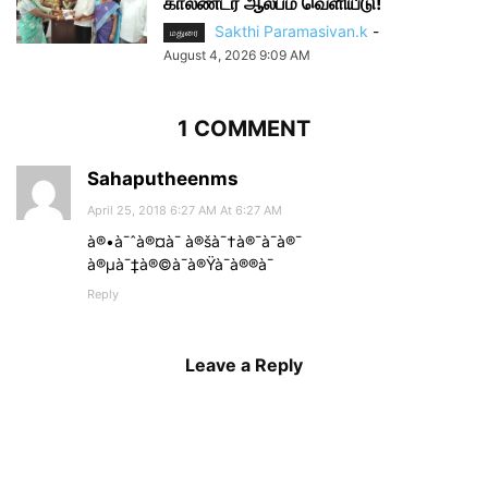
காலண்டர் ஆல்பம் வெளியீடு!
Sakthi Paramasivan.k
-
மதுரை
August 4, 2026 9:09 AM
1 COMMENT
Sahaputheenms
April 25, 2018 6:27 AM At 6:27 AM
à®•à¯ˆà®¤à¯ à®šà¯†à®¯à¯à®¯
à®µà¯‡à®©à¯à®Ÿà¯à®®à¯
Reply
Leave a Reply