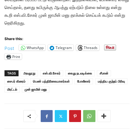
செய்தால், தனது உயிருக்கு ஆபத்து ஏற்படும் நிலை உள்ளது என்று
கூறி எஸ்.வி.சேகர் முன் ஜாமீன் மனு தாக்கல் செய்யக் கூடும் என்று
தெரிகிறது.
Share this:
WhatsApp
Telegram
Threads
Post
Print
TAGS
அவதூறு
எஸ்.வி.சேகர்
கைது நடவடிக்கை
சீமான்
சைபர் கிரைம்
பெண் பத்திரிகையாளர்கள்
போலீஸார்
மத்திய குற்றப் பிரிவு
மிரட்டல்
முன் ஜாமீன் மனு