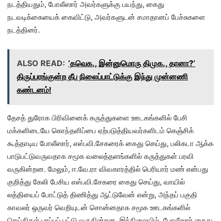
நடத்தியதும், போலீஸார் அவர்களுக்கு பயந்து, கைது
நடவடிக்கையைக் கைவிட்டு, அவர்களுடன் சமாதானப் பேச்சுகளை
நடத்தினர்.
ALSO READ:
‘தவெக., இன்னுமொரு திமுக., தானா?’
திருப்பரங்குன்ற தீப நிலைப்பாட்டுக்கு இந்து முன்னணி
கண்டனம்!
தேசத் துரோக பிரிவினைக் கருத்துகளை ஊடகங்களில் பேசி
மக்களிடையே கொந்தளிப்பை ஏற்படுத்தியவர்களிடம் கெஞ்சிக்
கூத்தாடிய போலீஸார், எஸ்.வி.சேகரைக் கைது செய்து, பலிகடா ஆக்க
பாடுபட்டுவருவதாக சமூக வலைத்தளங்களில் கருத்துகள் பரவி
வருகின்றன. மேலும், ஈ.வே.ரா விவகாரத்தில் பெரியார் மண் என்பது
குறித்து கேலி பேசிய எஸ்.வி.சேகரை கைது செய்து, வாயில்
லத்தியைப் போட்டுத் திணித்து ஆட்டுவேன் என்று, அந்தப் பகுதி
காவலர் ஒருவர் வெறியுடன் சொன்னதாக சமூக ஊடகங்களில்
செய்திகள் பரப்பப் பட்டு வருகின்றன. இந்நிலையில், போலீஸார் கைது