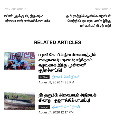
Previous article
Next article
ஐபிஎல்.,லுக்கு விழுந்த அடி:
தமிழகத்தில் ஆன்மிக அரசியல்
பார்வையாளர் எண்ணிக்கை சரிவு
வெற்றி பெற பாராயணம்: இந்து
மக்கள் கட்சி ஏற்பாடு!
RELATED ARTICLES
பழனி கோயில் நில விவகாரத்தில்
கைதானவர் மரணம்; சந்தேகம்
எழுவதாக இந்து முன்னணி
குற்றச்சாட்டு!
தினசரி செய்திகள்
-
அரசியல்
August 8, 2026 11:23 PM
நீர் தளும்பி அலைபாயும் அதிசயக்
கிணறு; குஜராத்தில் பரபரப்பு!
தினசரி செய்திகள்
-
சற்றுமுன்
August 7, 2026 12:17 PM