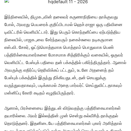
இந்நிலையில், திமுக.,வின் தலைவர் கருணாநிதியை தாக்குவது
போல், அவரது பெயரைக் குறிப்பிடாமல் ஹெச்.ராஜா ஒரு பதிவினை
டிவிட்டரில் வெளியிட்டார். இது பெரும் கொந்தளிப்பை ஏற்படுத்திய
நிலையில், பாஜக.,வை சேர்ந்தவரும் நகைச்சுவை நடிகருமான
எஸ்.வி. சேகர், ஒட்டுமொத்தமாக பொத்தாம் பொதுவாக பெண்
பத்திரிக்கையாளர்களை மோசமாக சித்திரிக்கும் வகையில், ஒருவர்
வெளியிட்ட பேஸ்புக் பதிவை தன் பக்கத்தில் பகிர்ந்திருந்தார். ஆனால்
அவருக்கு எதிர்ப்பு தெரிவிக்கப் பட்டதும், உடனே அதனைத் தம்
பேஸ்புக் பக்கத்தில் இருந்து நீக்கியதுடன், தன் செயலுக்கு
வருந்துவதாகவும், படிக்காமல் அதை பார்வர்ட் செய்துவிட்டதாகவும்
மன்னிப்பு கோரி கடிதம் எழுதியிருந்தார்.
ஆனால், பிரச்னையை இத்துடன் விடுவதற்கு பத்திரிகையாளர்கள்
தயாரில்லை. அவர் இல்லத்தின் முன் சென்று கல்வீசித் தாக்குதல்
தொடுத்தனர். இதனிடையே பத்திரிகையாளர்கள் புகார் அளித்தால்
நடவடிக்கை எடுக்கப்படும் என்று அமைச்சர் ஜெயக்குமார் கூறினார்.