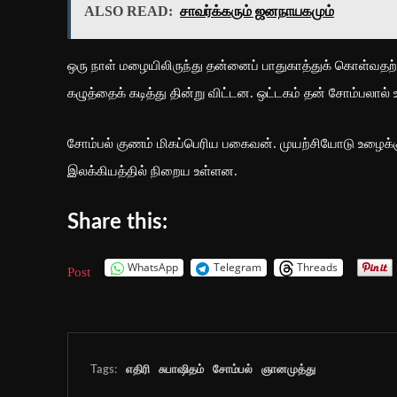
ALSO READ:
சாவர்க்கரும் ஜனநாயகமும்
ஒரு நாள் மழையிலிருந்து தன்னைப் பாதுகாத்துக் கொள்வதற
கழுத்தைக் கடித்து தின்று விட்டன. ஒட்டகம் தன் சோம்பலால்
சோம்பல் குணம் மிகப்பெரிய பகைவன். முயற்சியோடு உழைக்கு
இலக்கியத்தில் நிறைய உள்ளன.
Share this:
WhatsApp
Telegram
Threads
Post
Tags:
எதிரி
சுபாஷிதம்
சோம்பல்
ஞானமுத்து