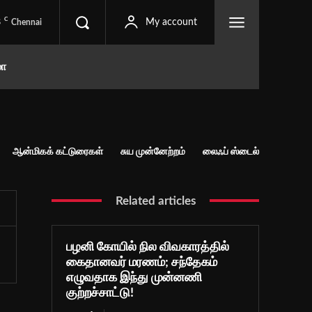
C
8
My account
Chennai
மா
ஆன்மிகக் கட்டுரைகள்
சுய முன்னேற்றம்
லைஃப் ஸ்டைல்
Related articles
பழனி கோயில் நில விவகாரத்தில்
கைதானவர் மரணம்; சந்தேகம்
எழுவதாக இந்து முன்னணி
குற்றச்சாட்டு!