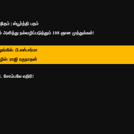
ஷிதம் | ஸ்பூர்த்தி பதம்
 அளித்து நல்வழிப்படுத்தும் 108 ஞான முத்துக்கள்!
ுங்கில்: பி.எஸ்.சர்மா
ழில்: ராஜி ரகுநாதன்
1. சோம்பலே எதிரி!