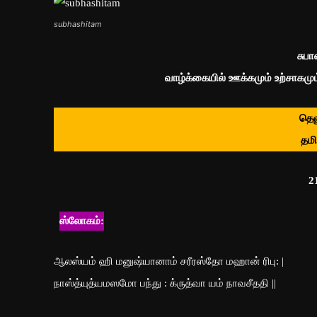
subhashitam
சுபா
வாழ்க்கையில் ஊக்கமும் உற்சாகமும்
தெல
தமி
2
ஸ்லோகம்:
ஆலஸ்யம் ஹி மனுஷ்யானாம் சரீரஸ்தோ மஹான் ரிபு: |
நாஸ்த்யுத்யமஸமோ பந்து : க்ருத்வா யம் நாவசீததி ||